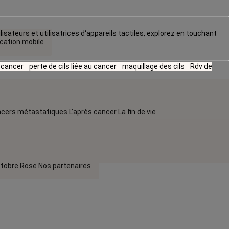
lisateurs et utilisatrices d‘appareils tactiles, explorez en touchant
ication mobile
u cancer
perte de cils liée au cancer
maquillage des cils
Rdv de
cers métastatiques
L’après cancer
La fin de vie
tobre Rose
Nos partenaires