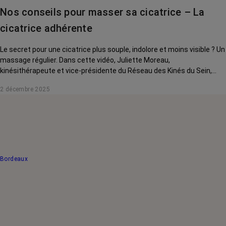
Nos conseils pour masser sa cicatrice – La
cicatrice adhérente
Le secret pour une cicatrice plus souple, indolore et moins visible ? Un
massage régulier. Dans cette vidéo, Juliette Moreau,
kinésithérapeute et vice-présidente du Réseau des Kinés du Sein,
vous montre des gestes simples pour atténuer une cicatrice
2 décembre 2025
adhérente.
Bordeaux