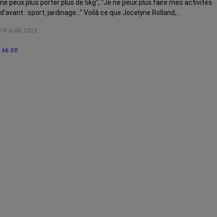
ne peux plus porter plus de 5kg", "Je ne peux plus faire mes activités
d'avant : sport, jardinage..." Voilà ce que Jocelyne Rolland,
kinésithérapeute entend régulièrement dans son cabinet. Au cours
18 août 2023
de ce webinaire, elle reviendra sur ces fausses croyances et
démêlera le vrai du faux !
66:00