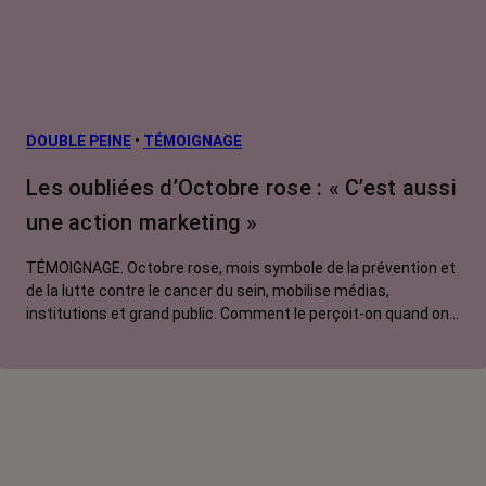
métastatiques
Facteurs de
risque et
prévention
L’après cancer
DOUBLE PEINE
•
TÉMOIGNAGE
Traitements
Les oubliées d’Octobre rose : « C’est aussi
contre le cancer
une action marketing »
La vie autour
TÉMOIGNAGE. Octobre rose, mois symbole de la prévention et
de la lutte contre le cancer du sein, mobilise médias,
institutions et grand public. Comment le perçoit-on quand on
est une femme touchée par un tout autre cancer ?
Emmanuelle, touchée par un cancer du rein métastatique,
soutien l'évènement mais regrette son instrumentalisation à
des fins commerciales.