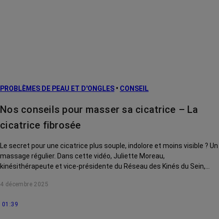
PROBLÈMES DE PEAU ET D'ONGLES
•
CONSEIL
Nos conseils pour masser sa cicatrice – La
cicatrice fibrosée
Le secret pour une cicatrice plus souple, indolore et moins visible ? Un
massage régulier. Dans cette vidéo, Juliette Moreau,
kinésithérapeute et vice-présidente du Réseau des Kinés du Sein,
vous montre des gestes simples pour atténuer une cicatrice
4 décembre 2025
fibrosée.
01:39