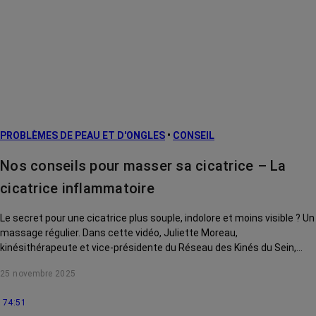
PROBLÈMES DE PEAU ET D'ONGLES
•
CONSEIL
Nos conseils pour masser sa cicatrice – La
cicatrice inflammatoire
Le secret pour une cicatrice plus souple, indolore et moins visible ? Un
massage régulier. Dans cette vidéo, Juliette Moreau,
kinésithérapeute et vice-présidente du Réseau des Kinés du Sein,
vous montre des gestes simples pour atténuer une cicatrice
25 novembre 2025
inflammatoire.
74:51