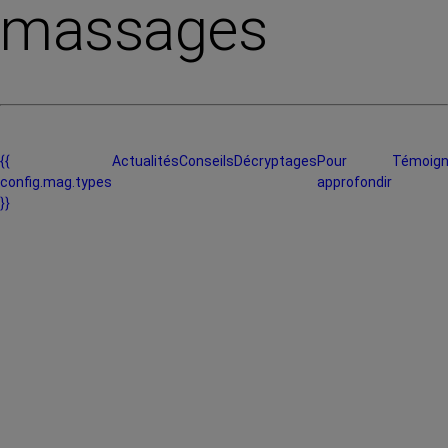
massages
{{
Actualités
Conseils
Décryptages
Pour
Témoig
config.mag.types
approfondir
}}