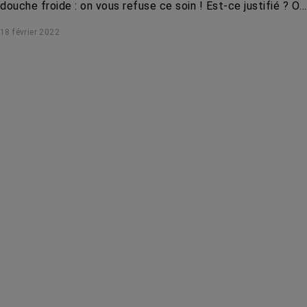
douche froide : on vous refuse ce soin ! Est-ce justifié ? On
fait le point.
18 février 2022