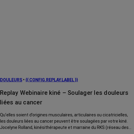
DOULEURS
•
{{ CONFIG.REPLAY.LABEL }}
Replay Webinaire kiné – Soulager les douleurs
liées au cancer
Qu’elles soient d’origines musculaires, articulaires ou cicatricielles,
les douleurs liées au cancer peuvent être soulagées par votre kiné.
Jocelyne Rolland, kinésithérapeute et marraine du RKS (réseau des
kinés du sein), vous explique comment.