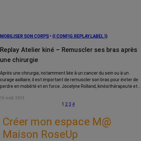
MOBILISER SON CORPS
•
{{ CONFIG.REPLAY.LABEL }}
Replay Atelier kiné – Remuscler ses bras après
une chirurgie
Après une chirurgie, notamment liée à un cancer du sein ou à un
curage axillaire, il est important de remuscler son bras pour éviter de
perdre en mobilité et en force. Jocelyne Rolland, kinésithérapeute et
fondatrice des méthodes Rose Pilates et Avirose, vous explique
18 août 2023
comment !
1
2
3
4
Créer mon espace M@
Maison RoseUp