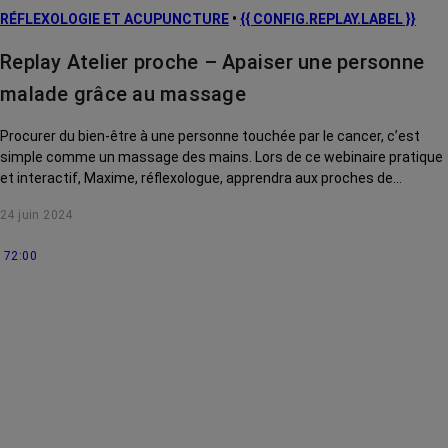
RÉFLEXOLOGIE ET ACUPUNCTURE
•
{{ CONFIG.REPLAY.LABEL }}
Replay Atelier proche – Apaiser une personne
malade grâce au massage
Procurer du bien-être à une personne touchée par le cancer, c’est
simple comme un massage des mains. Lors de ce webinaire pratique
et interactif, Maxime, réflexologue, apprendra aux proches de
personnes touchées par un cancer des gestes simples et des points
24 juin 2024
d’acupression qui les apaiseront et les soulageront du stress causé
par la maladie.
72:00