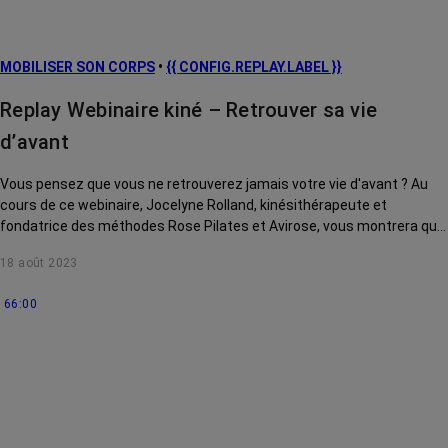
MOBILISER SON CORPS
•
{{ CONFIG.REPLAY.LABEL }}
Replay Webinaire kiné – Retrouver sa vie
d’avant
Vous pensez que vous ne retrouverez jamais votre vie d'avant ? Au
cours de ce webinaire, Jocelyne Rolland, kinésithérapeute et
fondatrice des méthodes Rose Pilates et Avirose, vous montrera que
c'est possible grâce à des conseils concrets et des exercices
18 août 2023
adaptés.
66:00