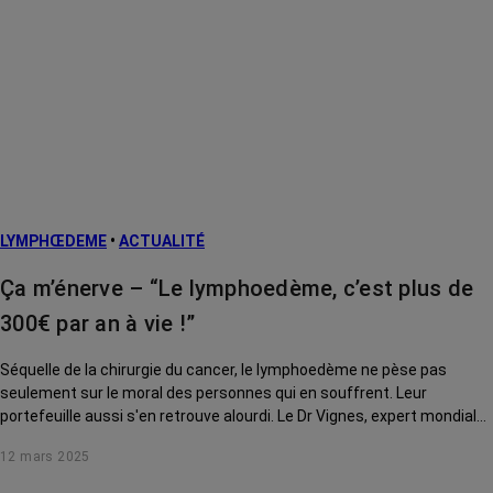
LYMPHŒDEME
•
ACTUALITÉ
Ça m’énerve – “Le lymphoedème, c’est plus de
300€ par an à vie !”
Séquelle de la chirurgie du cancer, le lymphoedème ne pèse pas
seulement sur le moral des personnes qui en souffrent. Leur
portefeuille aussi s'en retrouve alourdi. Le Dr Vignes, expert mondial
de cette pathologie chronique, nous explique à quel point.
12 mars 2025