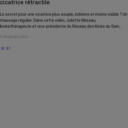
cicatrice rétractile
Le secret pour une cicatrice plus souple, indolore et moins visible ? Un
massage régulier. Dans cette vidéo, Juliette Moreau,
kinésithérapeute et vice-présidente du Réseau des Kinés du Sein,
vous montre des gestes simples pour atténuer une cicatrice
9 décembre 2025
rétractile.
01:57