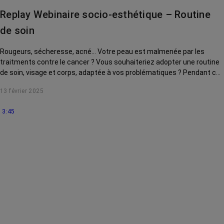
Replay Webinaire socio-esthétique – Routine
de soin
Rougeurs, sécheresse, acné... Votre peau est malmenée par les
traitments contre le cancer ? Vous souhaiteriez adopter une routine
de soin, visage et corps, adaptée à vos problématiques ? Pendant ce
webinaire, Prescilia Wrobel, socio-esthéticienne, vous conseille des
13 février 2025
produits incontournables, à avoir dans votre salle de bain pour
démarrer votre routine beauté. Ce webinaire a été enregistré le 23
3:45
juillet 2024.