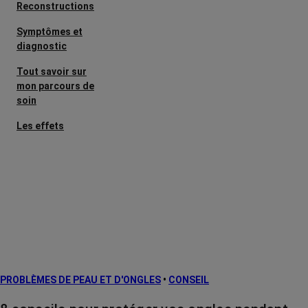
Reconstructions
Symptômes et
diagnostic
Tout savoir sur
mon parcours de
soin
Les effets
secondaires
Cancers
métastatiques
Facteurs de
risque et
prévention
L’après cancer
PROBLÈMES DE PEAU ET D'ONGLES
•
CONSEIL
Traitements
contre le cancer