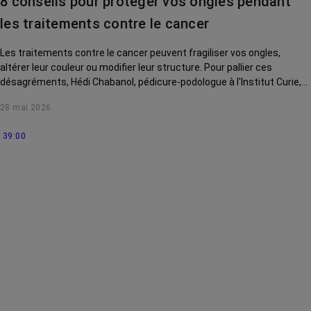
8 conseils pour protéger vos ongles pendant
La vie autour
les traitements contre le cancer
Les traitements contre le cancer peuvent fragiliser vos ongles,
altérer leur couleur ou modifier leur structure. Pour pallier ces
désagréments, Hédi Chabanol, pédicure-podologue à l'Institut Curie,
vous livre 8 conseils en vidéo.
28 mai 2026
39:00