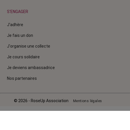
S'ENGAGER
J'adhère
Je fais un don
J'organise une collecte
Je cours solidaire
Je deviens ambassadrice
Nos partenaires
© 2026 - RoseUp Association
Mentions légales