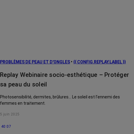
PROBLÈMES DE PEAU ET D'ONGLES
•
{{ CONFIG.REPLAY.LABEL }}
Replay Webinaire socio-esthétique – Protéger
sa peau du soleil
Photosensibilité, dermites, brûlures... Le soleil est l’ennemi des
femmes en traitement.
5 juin 2025
40:07