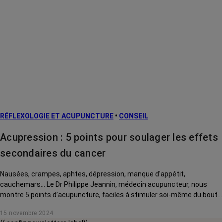
RÉFLEXOLOGIE ET ACUPUNCTURE
•
CONSEIL
Acupression : 5 points pour soulager les effets
secondaires du cancer
Nausées, crampes, aphtes, dépression, manque d'appétit,
cauchemars... Le Dr Philippe Jeannin, médecin acupuncteur, nous
montre 5 points d’acupuncture, faciles à stimuler soi-même du bout
des doigts, pour soulager ces effets secondaires du cancer et de ses
15 novembre 2024
traitements.