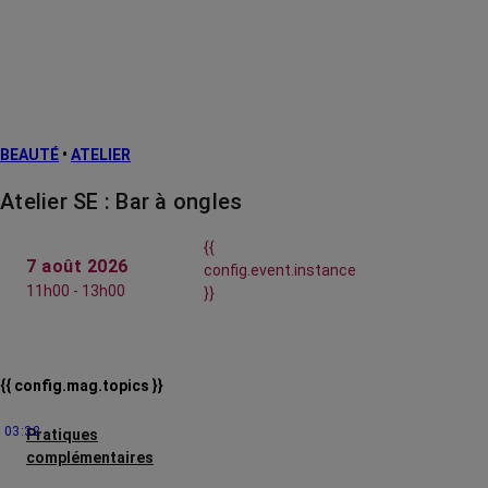
BEAUTÉ
•
ATELIER
Atelier SE : Bar à ongles
{{
7 août 2026
config.event.instance
11h00 - 13h00
}}
{{ config.mag.topics }}
03:32
Pratiques
complémentaires