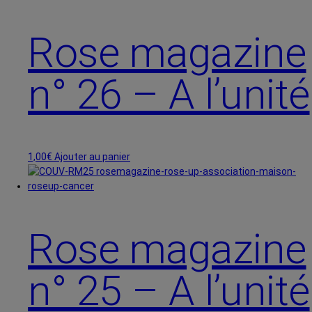
10,00€
plusieurs
à
variations.
200,00€
Les
Rose magazine
options
peuvent
n° 26 – A l’unité
être
choisies
sur
la
page
du
1,00
€
Ajouter au panier
produit
Rose magazine
n° 25 – A l’unité