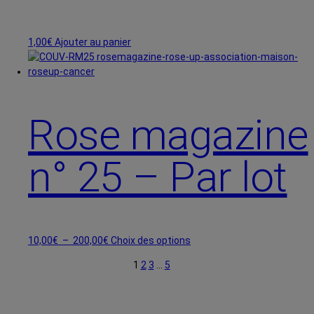
1,00
€
Ajouter au panier
Rose magazine
n° 25 – Par lot
Plage
Ce
10,00
€
–
200,00
€
Choix des options
de
produit
1
2
3
…
5
prix :
a
10,00€
plusieurs
à
variations.
200,00€
Les