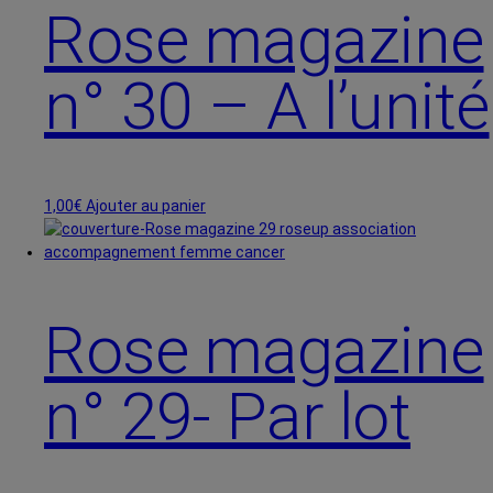
à
variations.
Rose magazine
200,00€
Les
options
n° 30 – A l’unité
peuvent
être
choisies
sur
la
page
1,00
€
Ajouter au panier
du
produit
Rose magazine
n° 29- Par lot