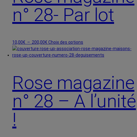
n° 28- Par lot
Plage
Ce
10,00
€
–
200,00
€
Choix des options
de
produit
prix :
a
10,00€
plusieurs
à
variations.
200,00€
Les
Rose magazine
options
peuvent
n° 28 – A l’unité
être
choisies
sur
!
la
page
du
produit