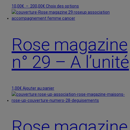
Plage
Ce
10,00
€
–
200,00
€
Choix des options
de
produit
prix :
a
10,00€
plusieurs
à
variations.
200,00€
Les
Rose magazine
options
peuvent
n° 29 – A l’unité
être
choisies
sur
la
page
du
1,00
€
Ajouter au panier
produit
Rose magazine