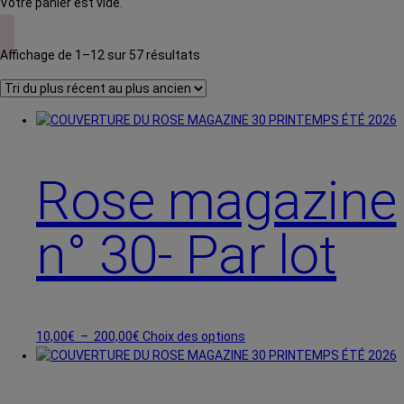
Votre panier est vide.
Trié
Affichage de 1–12 sur 57 résultats
du
plus
récent
au
plus
ancien
Rose magazine
n° 30- Par lot
Plage
Ce
10,00
€
–
200,00
€
Choix des options
de
produit
prix :
a
10,00€
plusieurs