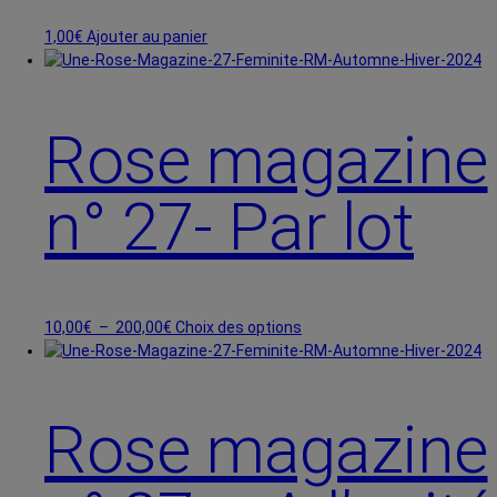
1,00
€
Ajouter au panier
Rose magazine
n° 27- Par lot
Plage
Ce
10,00
€
–
200,00
€
Choix des options
de
produit
prix :
a
10,00€
plusieurs
à
variations.
Rose magazine
200,00€
Les
options
peuvent