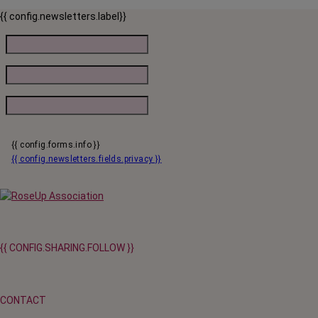
options
{{ config.newsletters.label}}
peuvent
être
choisies
sur
la
page
du
produit
{{ config.forms.info }}
{{ config.newsletters.fields.privacy }}
{{ CONFIG.SHARING.FOLLOW }}
CONTACT