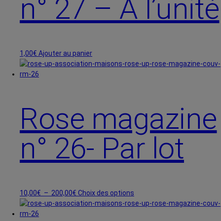
n° 27 – A l’unité
être
choisies
sur
la
page
1,00
€
Ajouter au panier
du
produit
Rose magazine
n° 26- Par lot
Plage
Ce
10,00
€
–
200,00
€
Choix des options
de
produit
prix :
a