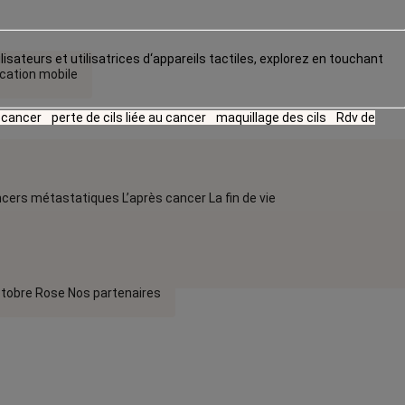
lisateurs et utilisatrices d‘appareils tactiles, explorez en touchant
ication mobile
u cancer
perte de cils liée au cancer
maquillage des cils
Rdv de
cers métastatiques
L’après cancer
La fin de vie
tobre Rose
Nos partenaires