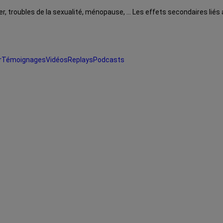
ter, troubles de la sexualité, ménopause, … Les effets secondaires lié
r
Témoignages
Vidéos
Replays
Podcasts