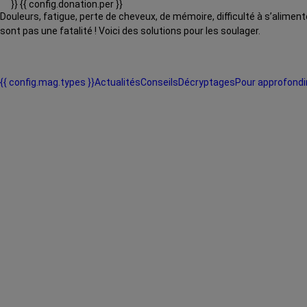
}}
{{ config.donation.per }}
Douleurs, fatigue, perte de cheveux, de mémoire, difficulté à s’alimen
sont pas une fatalité ! Voici des solutions pour les soulager.
{{ config.mag.types }}
Actualités
Conseils
Décryptages
Pour approfondi