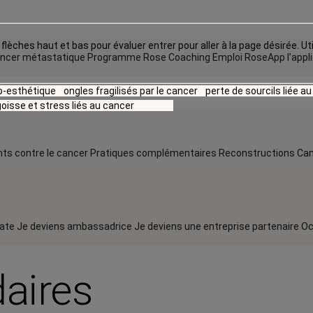
flèches haut et bas pour évaluer entrer pour aller à la page désirée. Uti
ncer métastatique
Programme Rose Coaching Emploi
RoseApp l’appl
io-esthétique
ongles fragilisés par le cancer
perte de sourcils liée a
oisse et stress liés au cancer
ts contre le cancer
Pratiques complémentaires
Reconstructions
Can
rate
Je deviens ambassadrice
Je deviens une entreprise partenaire
Oc
daires