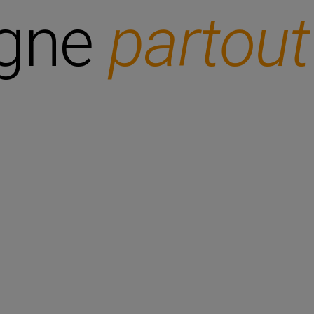
gne
partout