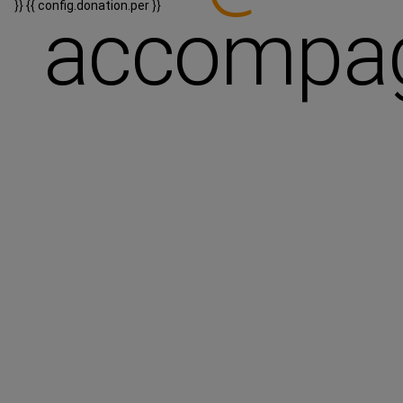
}}
{{ config.donation.per }}
accompa