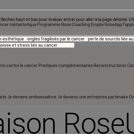
flèches haut et bas pour évaluer entrer pour aller à la page désirée. Uti
ncer métastatique
Programme Rose Coaching Emploi
RoseApp l’appl
io-esthétique
ongles fragilisés par le cancer
perte de sourcils liée a
oisse et stress liés au cancer
ts contre le cancer
Pratiques complémentaires
Reconstructions
Can
rate
Je deviens ambassadrice
Je deviens une entreprise partenaire
Oc
ison Rose