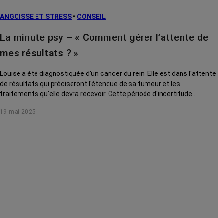
ANGOISSE ET STRESS
•
CONSEIL
La minute psy – « Comment gérer l’attente de
mes résultats ? »
Louise a été diagnostiquée d'un cancer du rein. Elle est dans l'attente
de résultats qui préciseront l'étendue de sa tumeur et les
traitements qu'elle devra recevoir. Cette période d'incertitude
l'angoisse profondément. Léonor Fasse, psychologue à Gustave
19 mai 2025
Roussy, lui donne des conseils pour apprivoiser son émotion.