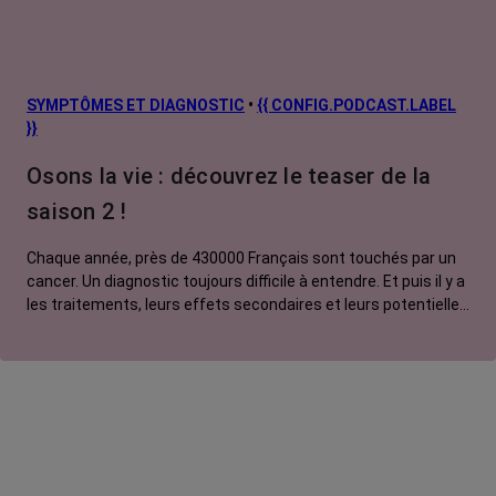
SYMPTÔMES ET DIAGNOSTIC
•
{{ CONFIG.PODCAST.LABEL
}}
Osons la vie : découvrez le teaser de la
saison 2 !
Chaque année, près de 430000 Français sont touchés par un
cancer. Un diagnostic toujours difficile à entendre. Et puis il y a
les traitements, leurs effets secondaires et leurs potentielles
séquelles, physiques ou psychiques. Avec la maladie, la vie
des personnes concernées est bouleversée, tant au niveau
familial que social ou professionnel. Au moins
temporairement, et parfois, pour toujours. Comment
l’accepter ?