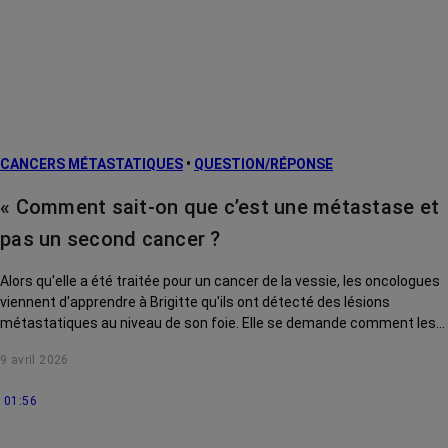
CANCERS MÉTASTATIQUES
•
QUESTION/RÉPONSE
« Comment sait-on que c’est une métastase et
pas un second cancer ?
Alors qu'elle a été traitée pour un cancer de la vessie, les oncologues
viennent d'apprendre à Brigitte qu'ils ont détecté des lésions
métastatiques au niveau de son foie. Elle se demande comment les
médecins peuvent être sûrs que cette tumeur est bien issue de la
9 avril 2026
première et qu'il ne s'agit pas d'un nouveau cancer. Le Pr Mahasti
Saghatchian, oncologue à l'hôpital américain de Neuilly, lui répond.
01:56