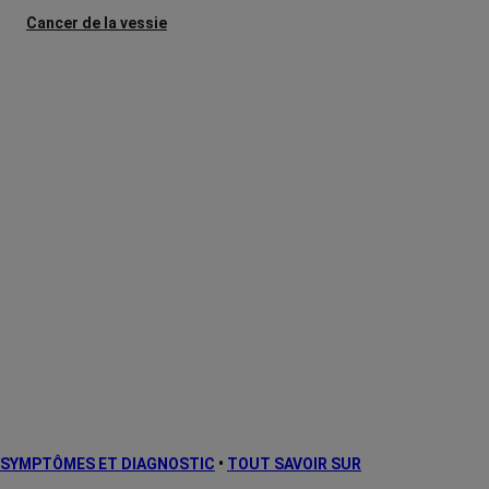
Cancer de la vessie
Cancer des voies aérodigestives
supérieures
Cancer du col de l'utérus
Cancer du côlon
Cancer du foie
Cancer du pancréas
Cancer du poumon
Cancer du rectum
Cancer du rein
Cancer du sein
Leucémie aiguë de l'adulte
SYMPTÔMES ET DIAGNOSTIC
•
TOUT SAVOIR SUR