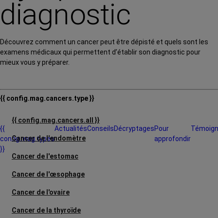
diagnostic
Découvrez comment un cancer peut être dépisté et quels sont les
examens médicaux qui permettent d’établir son diagnostic pour
mieux vous y préparer.
{{ config.mag.cancers.type }}
{{ config.mag.cancers.all }}
{{
Actualités
Conseils
Décryptages
Pour
Témoig
Cancer de l'endomètre
config.mag.types
approfondir
}}
Cancer de l'estomac
Cancer de l'œsophage
Cancer de l'ovaire
Cancer de la thyroïde