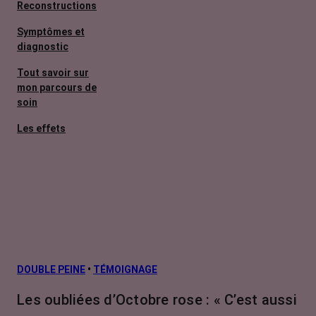
Reconstructions
Symptômes et
diagnostic
Tout savoir sur
mon parcours de
soin
Les effets
secondaires
Cancers
métastatiques
Facteurs de
risque et
prévention
L’après cancer
DOUBLE PEINE
•
TÉMOIGNAGE
Traitements
Les oubliées d’Octobre rose : « C’est aussi
contre le cancer