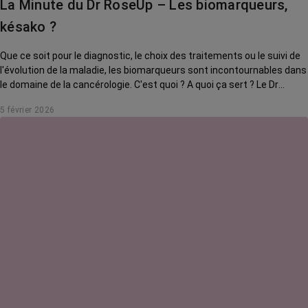
La Minute du Dr RoseUp – Les biomarqueurs,
késako ?
Que ce soit pour le diagnostic, le choix des traitements ou le suivi de
l'évolution de la maladie, les biomarqueurs sont incontournables dans
le domaine de la cancérologie. C'est quoi ? A quoi ça sert ? Le Dr
RoseUp, incarné par Gerald Kierzek, vous explique tout.
5 février 2026