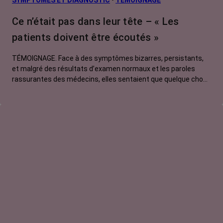
Ce n’était pas dans leur tête – « Les
patients doivent être écoutés »
TÉMOIGNAGE. Face à des symptômes bizarres, persistants,
et malgré des résultats d’examen normaux et les paroles
rassurantes des médecins, elles sentaient que quelque chose
clochait. Pour se faire entendre, elles ont dû batailler, insister,
exiger. Avec raison. Un cancer était bien là, sournoisement
tapi dans l’ombre. Dans cet épisode, Jocelyne, 65 ans, nous
raconte son histoire, celle d'une patiente persuadée d'avoir un
cancer du sein malgré des examens médicaux rassurants.