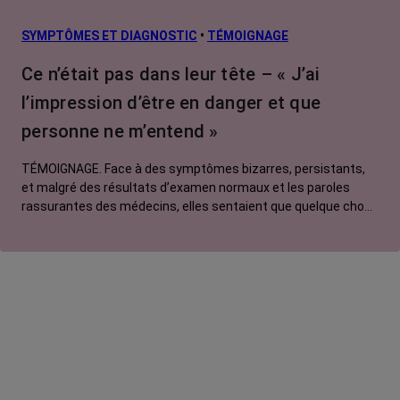
SYMPTÔMES ET DIAGNOSTIC
•
TÉMOIGNAGE
Ce n’était pas dans leur tête – « J’ai
l’impression d’être en danger et que
personne ne m’entend »
TÉMOIGNAGE. Face à des symptômes bizarres, persistants,
et malgré des résultats d’examen normaux et les paroles
rassurantes des médecins, elles sentaient que quelque chose
clochait. Pour se faire entendre, elles ont dû batailler, insister,
exiger. Hélène, 46 ans, nous raconte son histoire, celle d'une
patiente bien loin du portrait-robot des malades du cancer du
poumon. Et pourtant...