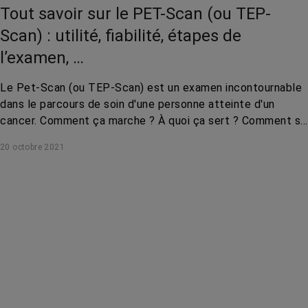
Leucémie lymphoïde chronique
Tout savoir sur le PET-Scan (ou TEP-
Leucémie myéloïde chronique
Scan) : utilité, fiabilité, étapes de
Lymphome hodgkinien
l’examen, …
Lymphome non hodgkinien
Le Pet-Scan (ou TEP-Scan) est un examen incontournable
Mélanome
dans le parcours de soin d'une personne atteinte d'un
cancer. Comment ça marche ? À quoi ça sert ? Comment se
Myélome multiple
déroule une séance ? Peut-il se tromper ? On répond à vos
20 octobre 2021
questions.
Sarcome
Tumeur du cerveau