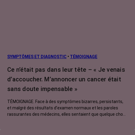
SYMPTÔMES ET DIAGNOSTIC
•
TÉMOIGNAGE
Ce n’était pas dans leur tête – « Je venais
d’accoucher. M’annoncer un cancer était
sans doute impensable »
TÉMOIGNAGE. Face à des symptômes bizarres, persistants,
et malgré des résultats d’examen normaux et les paroles
rassurantes des médecins, elles sentaient que quelque chose
clochait. Pour se faire entendre, elles ont dû batailler, insister,
exiger. Avec raison. Un cancer était bien là, sournoisement
tapi dans l’ombre. Dans cet épisode, Christelle, 42 ans, nous