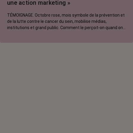
une action marketing »
La vie autour
TÉMOIGNAGE. Octobre rose, mois symbole de la prévention et
de la lutte contre le cancer du sein, mobilise médias,
institutions et grand public. Comment le perçoit-on quand on
est une femme touchée par un tout autre cancer ?
Emmanuelle, touchée par un cancer du rein métastatique,
soutien l'évènement mais regrette son instrumentalisation à
des fins commerciales.