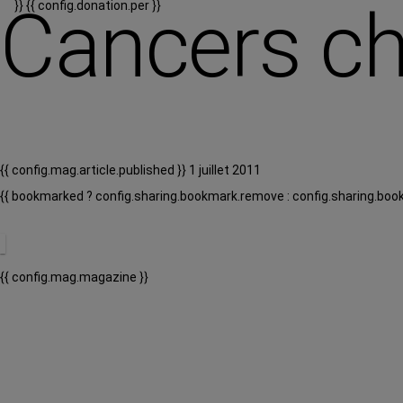
Cancers ch
}}
{{ config.donation.per }}
{{ config.mag.article.published }} 1 juillet 2011
{{ bookmarked ? config.sharing.bookmark.remove : config.sharing.boo
{{ config.mag.magazine }}