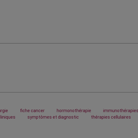
urgie
fiche cancer
hormonothérapie
immunothérapie
cliniques
symptômes et diagnostic
thérapies cellulaires