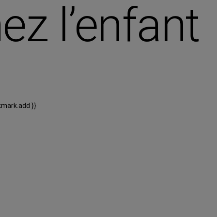
ez l’enfant
kmark.add }}