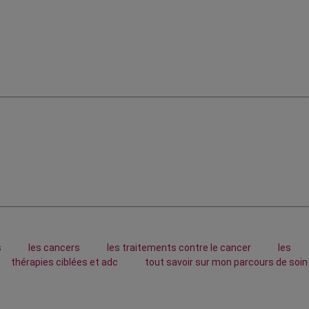
s
les cancers
les traitements contre le cancer
les
thérapies ciblées et adc
tout savoir sur mon parcours de soin