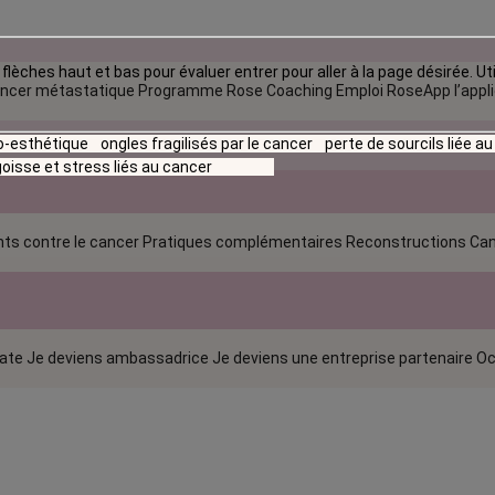
flèches haut et bas pour évaluer entrer pour aller à la page désirée. Uti
ncer métastatique
Programme Rose Coaching Emploi
RoseApp l’appl
io-esthétique
ongles fragilisés par le cancer
perte de sourcils liée a
oisse et stress liés au cancer
ts contre le cancer
Pratiques complémentaires
Reconstructions
Can
rate
Je deviens ambassadrice
Je deviens une entreprise partenaire
Oc