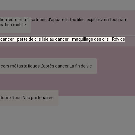
lisateurs et utilisatrices d‘appareils tactiles, explorez en touchant
ication mobile
u cancer
perte de cils liée au cancer
maquillage des cils
Rdv de
cers métastatiques
L’après cancer
La fin de vie
tobre Rose
Nos partenaires