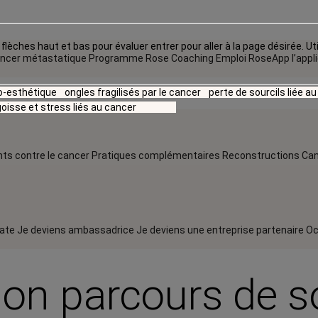
flèches haut et bas pour évaluer entrer pour aller à la page désirée. Uti
ncer métastatique
Programme Rose Coaching Emploi
RoseApp l’appl
io-esthétique
ongles fragilisés par le cancer
perte de sourcils liée a
oisse et stress liés au cancer
ts contre le cancer
Pratiques complémentaires
Reconstructions
Can
rate
Je deviens ambassadrice
Je deviens une entreprise partenaire
Oc
mon parcours de s