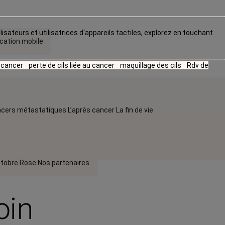
lisateurs et utilisatrices d‘appareils tactiles, explorez en touchant
ication mobile
u cancer
perte de cils liée au cancer
maquillage des cils
Rdv de
cers métastatiques
L’après cancer
La fin de vie
tobre Rose
Nos partenaires
oin