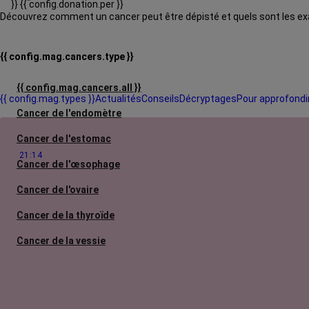
}}
{{ config.donation.per }}
Découvrez comment un cancer peut être dépisté et quels sont les exa
{{ config.mag.cancers.type }}
{{ config.mag.cancers.all }}
{{ config.mag.types }}
Actualités
Conseils
Décryptages
Pour approfondi
Cancer de l'endomètre
Cancer de l'estomac
21:14
Cancer de l'œsophage
Cancer de l'ovaire
Cancer de la thyroïde
Cancer de la vessie
Cancer des voies aérodigestives
supérieures
Cancer du col de l'utérus