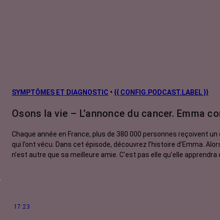
SYMPTÔMES ET DIAGNOSTIC
•
{{ CONFIG.PODCAST.LABEL }}
Osons la vie – L’annonce du cancer. Emma co
Chaque année en France, plus de 380 000 personnes reçoivent un d
qui l’ont vécu. Dans cet épisode, découvrez l’histoire d’Emma. Alors qu’elle passe un oral d’anglais, Emma ressent une forte douleur dans sa poitrine. Elle consulte rapidement son médecin généraliste qui
n’est autre que sa meilleure amie. C’est pas elle qu’elle apprendra 
17:23