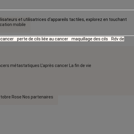
lisateurs et utilisatrices d‘appareils tactiles, explorez en touchant
ication mobile
u cancer
perte de cils liée au cancer
maquillage des cils
Rdv de
cers métastatiques
L’après cancer
La fin de vie
tobre Rose
Nos partenaires