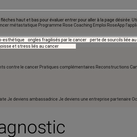
flèches haut et bas pour évaluer entrer pour aller à la page désirée. Uti
ncer métastatique
Programme Rose Coaching Emploi
RoseApp l’appl
io-esthétique
ongles fragilisés par le cancer
perte de sourcils liée a
oisse et stress liés au cancer
ts contre le cancer
Pratiques complémentaires
Reconstructions
Can
rate
Je deviens ambassadrice
Je deviens une entreprise partenaire
Oc
agnostic