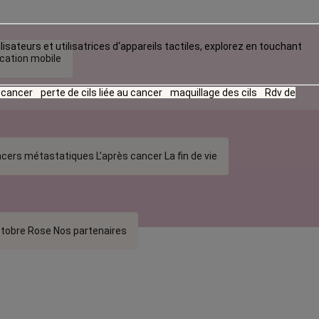
lisateurs et utilisatrices d‘appareils tactiles, explorez en touchant
ication mobile
u cancer
perte de cils liée au cancer
maquillage des cils
Rdv de
cers métastatiques
L’après cancer
La fin de vie
tobre Rose
Nos partenaires