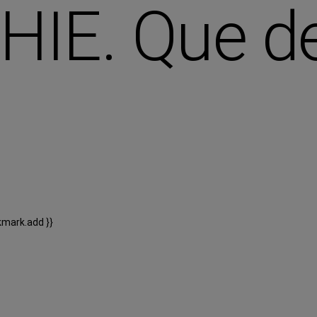
IE. Que de
kmark.add }}