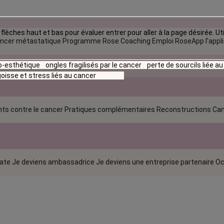
flèches haut et bas pour évaluer entrer pour aller à la page désirée. Uti
ncer métastatique
Programme Rose Coaching Emploi
RoseApp l’appl
io-esthétique
ongles fragilisés par le cancer
perte de sourcils liée a
oisse et stress liés au cancer
ts contre le cancer
Pratiques complémentaires
Reconstructions
Can
rate
Je deviens ambassadrice
Je deviens une entreprise partenaire
Oc