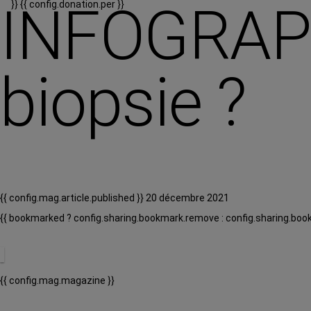
INFOGRAPH
}}
{{ config.donation.per }}
biopsie ?
{{ config.mag.article.published }} 20 décembre 2021
{{ bookmarked ? config.sharing.bookmark.remove : config.sharing.boo
{{ config.mag.magazine }}