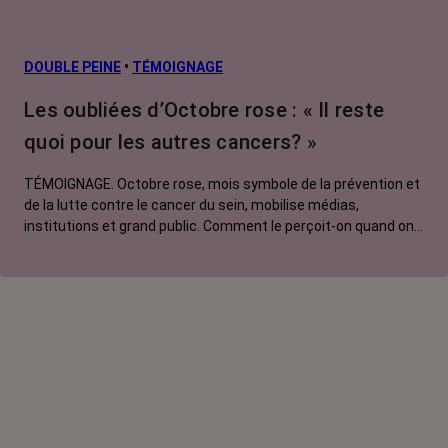
DOUBLE PEINE
•
TÉMOIGNAGE
Les oubliées d’Octobre rose : « Il reste
quoi pour les autres cancers? »
TÉMOIGNAGE. Octobre rose, mois symbole de la prévention et
de la lutte contre le cancer du sein, mobilise médias,
institutions et grand public. Comment le perçoit-on quand on
est une femme touchée par un tout autre cancer ? Manon,
touchée par un cancer du poumon métastatique, regrette que
l'évènement capte autant d'attention au détriment d'autres
causes.