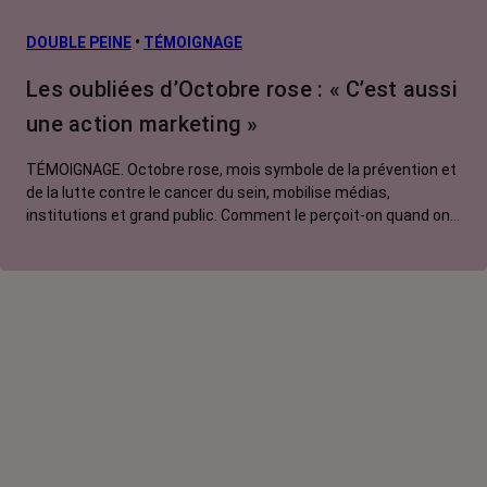
L’après cancer
DOUBLE PEINE
•
TÉMOIGNAGE
Traitements
Les oubliées d’Octobre rose : « C’est aussi
contre le cancer
une action marketing »
La vie autour
TÉMOIGNAGE. Octobre rose, mois symbole de la prévention et
de la lutte contre le cancer du sein, mobilise médias,
institutions et grand public. Comment le perçoit-on quand on
est une femme touchée par un tout autre cancer ?
Emmanuelle, touchée par un cancer du rein métastatique,
soutien l'évènement mais regrette son instrumentalisation à
des fins commerciales.