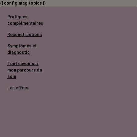
{{ config.mag.topics }}
Pratiques
complémentaires
Reconstructions
Symptômes et
diagnostic
Tout savoir sur
mon parcours de
soin
Les effets
secondaires
Cancers
métastatiques
Facteurs de
risque et
prévention