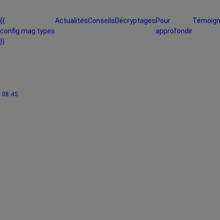
{{
Actualités
Conseils
Décryptages
Pour
Témoig
config.mag.types
approfondir
}}
08:45