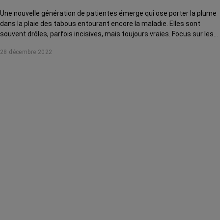
Une nouvelle génération de patientes émerge qui ose porter la plume
dans la plaie des tabous entourant encore la maladie. Elles sont
souvent drôles, parfois incisives, mais toujours vraies. Focus sur les
auteures de Mme Boobs a un crabosorus et de Mister Ouille a un
28 décembre 2022
crabouille.