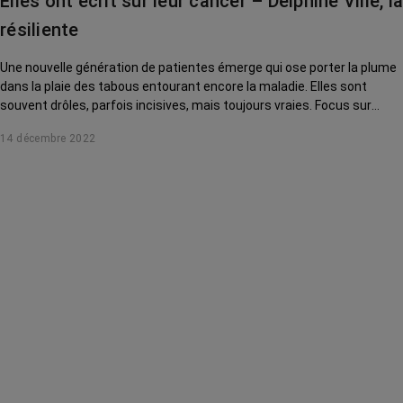
Elles ont écrit sur leur cancer – Delphine Ville, la
résiliente
Une nouvelle génération de patientes émerge qui ose porter la plume
dans la plaie des tabous entourant encore la maladie. Elles sont
souvent drôles, parfois incisives, mais toujours vraies. Focus sur
l'auteure de Fragile et... Et alors ?
14 décembre 2022