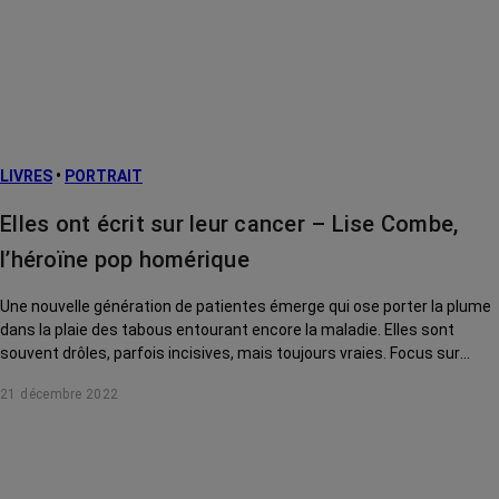
LIVRES
•
PORTRAIT
Elles ont écrit sur leur cancer – Lise Combe,
l’héroïne pop homérique
Une nouvelle génération de patientes émerge qui ose porter la plume
dans la plaie des tabous entourant encore la maladie. Elles sont
souvent drôles, parfois incisives, mais toujours vraies. Focus sur
l’auteure de L'Odyssée d'une Pénélope.
21 décembre 2022