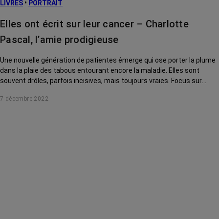
LIVRES
•
PORTRAIT
Elles ont écrit sur leur cancer – Charlotte
Pascal, l’amie prodigieuse
Une nouvelle génération de patientes émerge qui ose porter la plume
dans la plaie des tabous entourant encore la maladie. Elles sont
souvent drôles, parfois incisives, mais toujours vraies. Focus sur
l'auteure de Ma meilleure amie a un cancer du sein.
7 décembre 2022