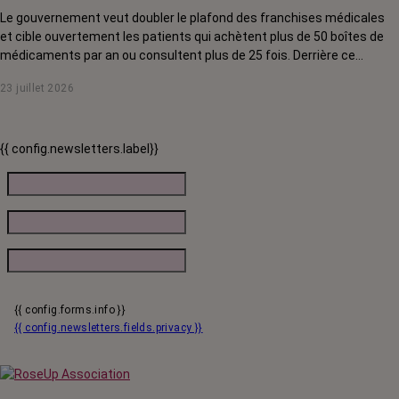
Le gouvernement veut doubler le plafond des franchises médicales
et cible ouvertement les patients qui achètent plus de 50 boîtes de
médicaments par an ou consultent plus de 25 fois. Derrière ce
discours sur la « responsabilisation », ce sont en réalité les malades
23 juillet 2026
chroniques, et en premier lieu les personnes touchées par un cancer,
qui vont payer le prix fort. RoseUp alerte : cette mesure ne
responsabilise personne, elle punit des patients qui n'ont pas le choix.
{{ config.newsletters.label}}
{{ config.forms.info }}
{{ config.newsletters.fields.privacy }}