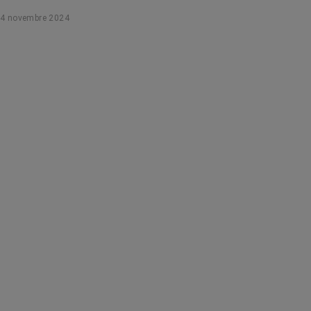
l’Observatoire de la fertilité après-cancer.
4 novembre 2024