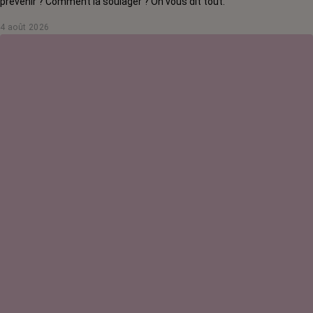
prévenir ? Comment la soulager ? On vous dit tout.
4 août 2026