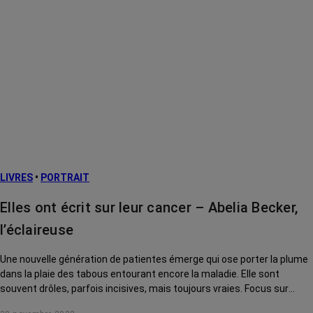
LIVRES
•
PORTRAIT
Elles ont écrit sur leur cancer – Abelia Becker,
l’éclaireuse
Une nouvelle génération de patientes émerge qui ose porter la plume
dans la plaie des tabous entourant encore la maladie. Elle sont
souvent drôles, parfois incisives, mais toujours vraies. Focus sur
l'auteure de Lolo Land, le guide du cancer du sein pour routardes hors