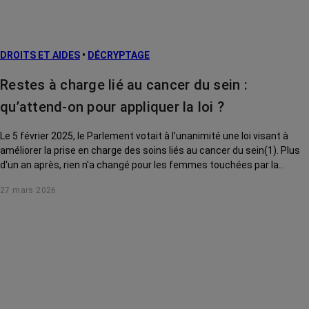
DROITS ET AIDES
•
DÉCRYPTAGE
Restes à charge lié au cancer du sein :
qu’attend-on pour appliquer la loi ?
Le 5 février 2025, le Parlement votait à l’unanimité une loi visant à
améliorer la prise en charge des soins liés au cancer du sein(1). Plus
d'un an après, rien n'a changé pour les femmes touchées par la
maladie. Que prévoyait le texte ? Où en est son application ? On passe
27 mars 2026
au crible chacune des mesures adoptées.