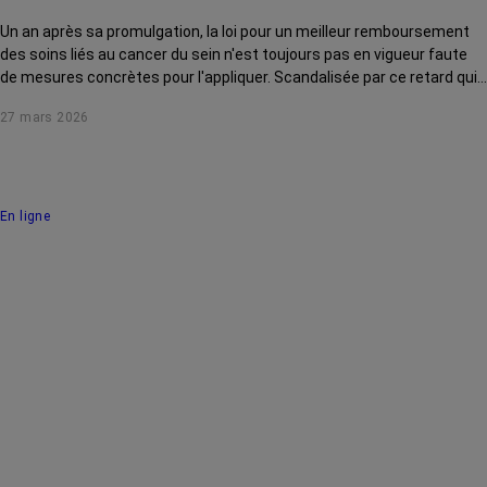
Un an après sa promulgation, la loi pour un meilleur remboursement
des soins liés au cancer du sein n'est toujours pas en vigueur faute
de mesures concrètes pour l'appliquer. Scandalisée par ce retard qui
pénalise des milliers de femmes, Yaël Braun-Pivet a décidé de mettre
27 mars 2026
les ministres face à leurs responsabilités. Interview.
En ligne