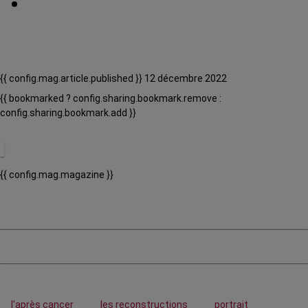
{{ config.mag.article.published }} 12 décembre 2022
{{ bookmarked ? config.sharing.bookmark.remove :
config.sharing.bookmark.add }}
{{ config.mag.magazine }}
l'après cancer
les reconstructions
portrait