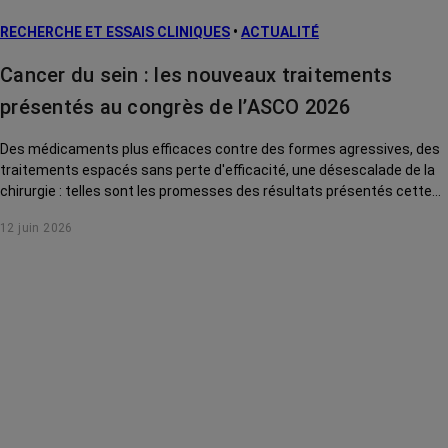
L’après cancer
RECHERCHE ET ESSAIS CLINIQUES
•
ACTUALITÉ
Traitements
contre le cancer
Cancer du sein : les nouveaux traitements
La vie autour
présentés au congrès de l’ASCO 2026
Des médicaments plus efficaces contre des formes agressives, des
traitements espacés sans perte d'efficacité, une désescalade de la
chirurgie : telles sont les promesses des résultats présentés cette
année au congrès international de cancérologie de l'ASCO pour le
12 juin 2026
cancer du sein. Tour d'horizon des avancées qui pourraient
prochainement changer la vie des patientes.