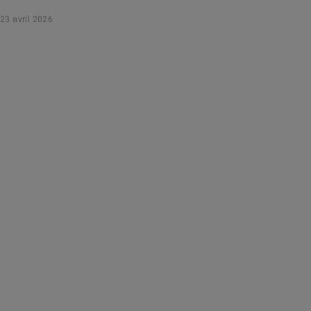
Le point sur cet outil clé de la médecine personnalisée.
23 avril 2026