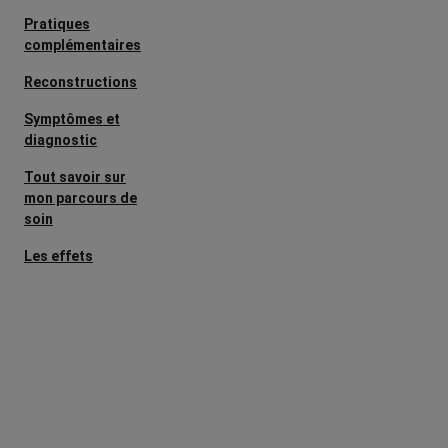
Pratiques
complémentaires
Reconstructions
Symptômes et
diagnostic
Tout savoir sur
mon parcours de
soin
Les effets
secondaires
Cancers
métastatiques
Facteurs de
risque et
prévention