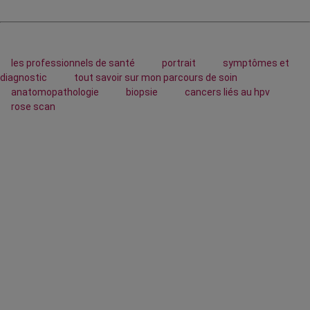
les professionnels de santé
portrait
symptômes et
diagnostic
tout savoir sur mon parcours de soin
anatomopathologie
biopsie
cancers liés au hpv
rose scan