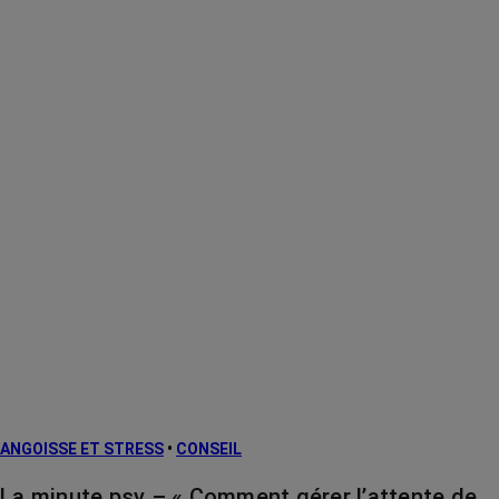
ANGOISSE ET STRESS
•
CONSEIL
La minute psy – « Comment gérer l’attente de