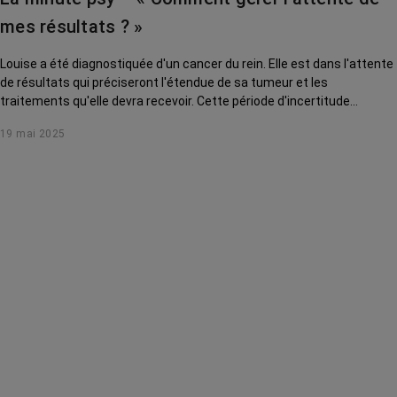
mes résultats ? »
Louise a été diagnostiquée d'un cancer du rein. Elle est dans l'attente
de résultats qui préciseront l'étendue de sa tumeur et les
traitements qu'elle devra recevoir. Cette période d'incertitude
l'angoisse profondément. Léonor Fasse, psychologue à Gustave
19 mai 2025
Roussy, lui donne des conseils pour apprivoiser son émotion.