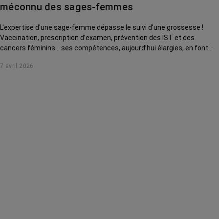
La vie autour
méconnu des sages-femmes
L'expertise d'une sage-femme dépasse le suivi d’une grossesse !
Vaccination, prescription d’examen, prévention des IST et des
cancers féminins… ses compétences, aujourd’hui élargies, en font
une vraie alliée de la santé des femmes de 13 à 73 ans, et au-delà !
7 avril 2026