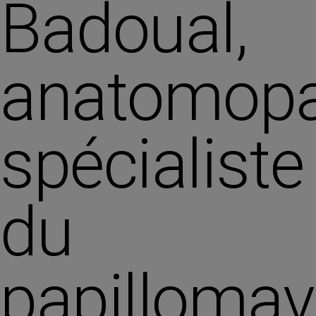
Badoual,
anatomopa
spécialiste
du
papillomav