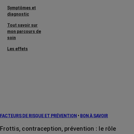
Symptômes et
diagnostic
Tout savoir sur
mon parcours de
soin
Les effets
secondaires
Cancers
métastatiques
Facteurs de
risque et
prévention
L’après cancer
FACTEURS DE RISQUE ET PRÉVENTION
•
BON À SAVOIR
Traitements
contre le cancer
Frottis, contraception, prévention : le rôle