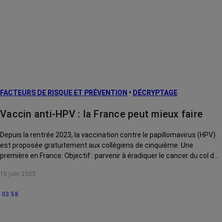
FACTEURS DE RISQUE ET PRÉVENTION
•
DÉCRYPTAGE
Vaccin anti-HPV : la France peut mieux faire
Depuis la rentrée 2023, la vaccination contre le papillomavirus (HPV)
est proposée gratuitement aux collégiens de cinquième. Une
première en France. Objectif : parvenir à éradiquer le cancer du col de
l’utérus. Ce vaccin pourrait-il aussi permettre d’éviter la récidive des
10 juin 2025
cellules précancéreuses ? On fait le point.
03:58