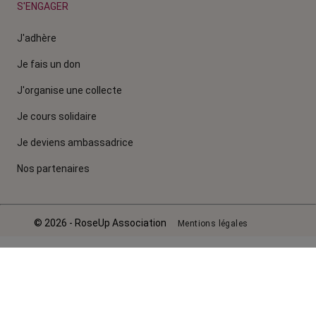
S'ENGAGER
J'adhère
Je fais un don
J'organise une collecte
Je cours solidaire
Je deviens ambassadrice
Nos partenaires
© 2026 - RoseUp Association
Mentions légales