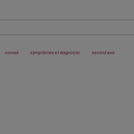
conseil
symptômes et diagnostic
second avis