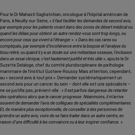
Pour le Dr Mahasti Saghatchian, oncologue à l’hôpital américain de
Paris, à Neuilly-sur-Seine, «
il faut faciliter les demandes de second avis,
par exemple pour les patients vivant dans des zones de désert médical ou
quand les délais pour obtenir un autre rendez-vous sont trop longs, ou
encore pour ceux qui vivent à l’étranger
». «
Dans les cas rares ou
compliqués, par exemple d’incohérence entre la biopsie et l’analyse du
tissu retiré, ou quand il y a un doute sur une métastase osseuse, l’inclusion
dans un essai clinique, c’est hautement justifié et très utile
», ajoute le Dr
Suzette Delaloge, chef du comité pluridisciplinaire de pathologie
mammaire de l’institut Gustave-Roussy. Mais attention, cependant,
au « second avis à tout prix ». Demander systématiquement un
second avis pour un cancer du sein – dont elle est une spécialiste –
ne se justifie pas, prévient-elle : «
Il est parfois dangereux de retarder
des opérations alors que le cancer progresse. Néanmoins, il m’arrive
souvent de demander l’avis de collègues de spécialités complémentaires.
Et, de manière plus exceptionnelle, de conseiller à des personnes de
prendre un autre avis, voire de se faire traiter dans un autre centre, en
raison d’une difficulté à les convaincre ou à leur inspirer confiance.
»