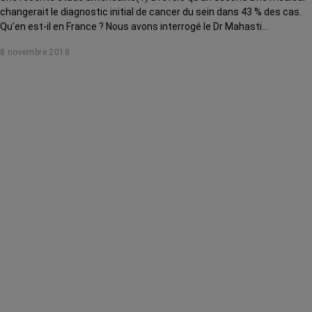
changerait le diagnostic initial de cancer du sein dans 43 % des cas.
Qu’en est-il en France ? Nous avons interrogé le Dr Mahasti
Saghatchian, oncologue médicale spécialisée dans le cancer du sein
8 novembre 2018
à Gustave Roussy.