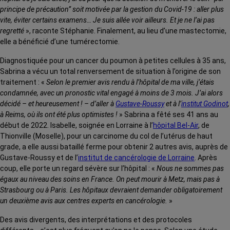
principe de précaution” soit motivée par la gestion du Covid-19 : aller plus
vite, éviter certains examens… Je suis allée voir ailleurs. Et je ne l’ai pas
regretté
», raconte Stéphanie. Finalement, au lieu d’une mastectomie,
elle a bénéficié d’une tumérectomie.
Diagnostiquée pour un cancer du poumon à petites cellules à 35 ans,
Sabrina a vécu un total renversement de situation à l’origine de son
traitement : «
Selon le premier avis rendu à l’hôpital de ma ville, j’étais
condamnée, avec un pronostic vital engagé à moins de 3 mois. J’ai alors
décidé – et heureusement ! – d’aller à
Gustave-Roussy
et à l’
institut Godinot
,
à Reims, où ils ont été plus optimistes !
» Sabrina a fêté ses 41 ans au
début de 2022. Isabelle, soignée en Lorraine à l’
hôpital Bel-Air
, de
Thionville (Moselle), pour un carcinome du col de l’utérus de haut
grade, a elle aussi bataillé ferme pour obtenir 2 autres avis, auprès de
Gustave-Roussy et de l’
institut de cancérologie de Lorraine
. Après
coup, elle porte un regard sévère sur l’hôpital : «
Nous ne sommes pas
égaux au niveau des soins en France. On peut mourir à Metz, mais pas à
Strasbourg ou à Paris. Les hôpitaux devraient demander obligatoirement
un deuxième avis aux centres experts en cancérologie.
»
Des avis divergents, des interprétations et des protocoles