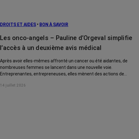
prévention
L’après cancer
DROITS ET AIDES
•
BON À SAVOIR
Traitements
contre le cancer
Les onco-angels – Pauline d’Orgeval simplifie
La vie autour
l’accès à un deuxième avis médical
Après avoir elles-mêmes affronté un cancer ou été aidantes, de
nombreuses femmes se lancent dans une nouvelle voie.
Entreprenantes, entrepreneuses, elles mènent des actions de
solidarité pour rendre la vie des malades plus douce. Rencontre avec
14 juillet 2026
Pauline d'Orgeval, créatrice du site Deuxième avis.