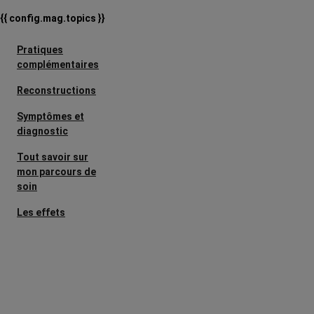
{{ config.mag.topics }}
Pratiques
complémentaires
Reconstructions
Symptômes et
diagnostic
Tout savoir sur
mon parcours de
soin
Les effets
secondaires
Cancers
métastatiques
Facteurs de
risque et