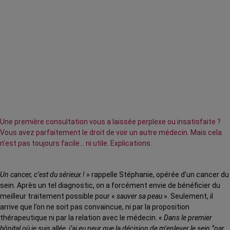
Une première consultation vous a laissée perplexe ou insatisfaite ?
Vous avez parfaitement le droit de voir un autre médecin. Mais cela
n’est pas toujours facile… ni utile. Explications.
Un cancer, c’est du sérieux !
» rappelle Stéphanie, opérée d’un cancer du
sein. Après un tel diagnostic, on a forcément envie de bénéficier du
meilleur traitement possible pour «
sauver sa peau
». Seulement, il
arrive que l’on ne soit pas convaincue, ni par la proposition
thérapeutique ni par la relation avec le médecin. «
Dans le premier
hôpital où je suis allée, j’ai eu peur que la décision de m’enlever le sein “par