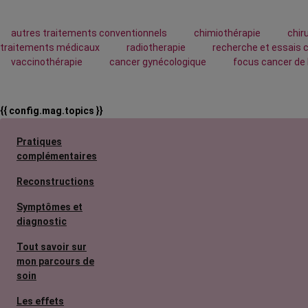
autres traitements conventionnels
chimiothérapie
chir
traitements médicaux
radiotherapie
recherche et essais 
vaccinothérapie
cancer gynécologique
focus cancer de
{{ config.mag.topics }}
Pratiques
complémentaires
Reconstructions
Symptômes et
diagnostic
Tout savoir sur
mon parcours de
soin
Les effets