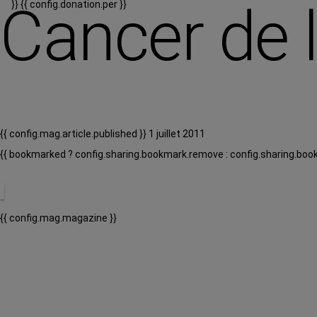
Cancer de 
}}
{{ config.donation.per }}
{{ config.mag.article.published }} 1 juillet 2011
{{ bookmarked ? config.sharing.bookmark.remove : config.sharing.boo
{{ config.mag.magazine }}