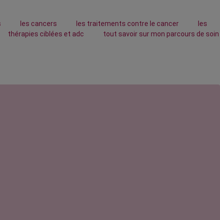
s
les cancers
les traitements contre le cancer
les
thérapies ciblées et adc
tout savoir sur mon parcours de soin