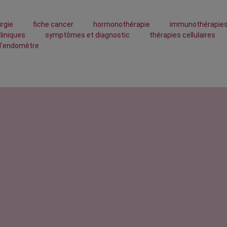
urgie
fiche cancer
hormonothérapie
immunothérapie
cliniques
symptômes et diagnostic
thérapies cellulaires
 l'endomètre