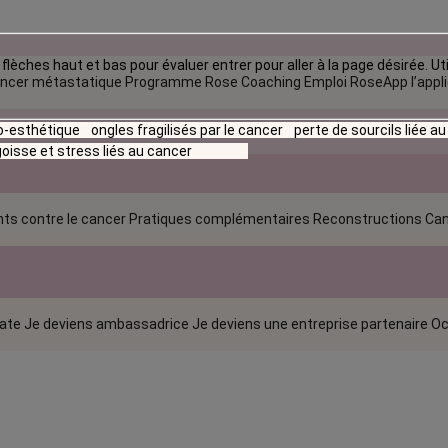
flèches haut et bas pour évaluer entrer pour aller à la page désirée. Uti
ncer métastatique
Programme Rose Coaching Emploi
RoseApp l’appl
io-esthétique
ongles fragilisés par le cancer
perte de sourcils liée a
oisse et stress liés au cancer
ts contre le cancer
Pratiques complémentaires
Reconstructions
Can
rate
Je deviens ambassadrice
Je deviens une entreprise partenaire
Oc