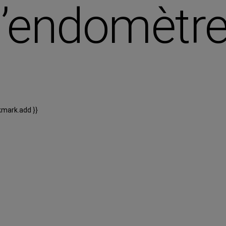
l’endomètr
kmark.add }}