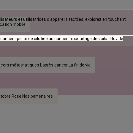
lisateurs et utilisatrices d‘appareils tactiles, explorez en touchant
ication mobile
u cancer
perte de cils liée au cancer
maquillage des cils
Rdv de
cers métastatiques
L’après cancer
La fin de vie
tobre Rose
Nos partenaires