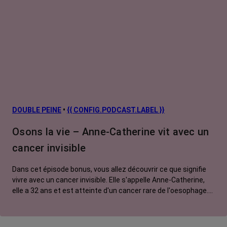
DOUBLE PEINE
•
{{ CONFIG.PODCAST.LABEL }}
Osons la vie – Anne-Catherine vit avec un
cancer invisible
Dans cet épisode bonus, vous allez découvrir ce que signifie
vivre avec un cancer invisible. Elle s'appelle Anne-Catherine,
elle a 32 ans et est atteinte d'un cancer rare de l'oesophage.
Elle est traitée par chimiothérapie et immunothérapie. On
associe souvent les traitements du cancer à la perte des
cheveux, des sourcils et des cils. Mais chez Anne Catherine,