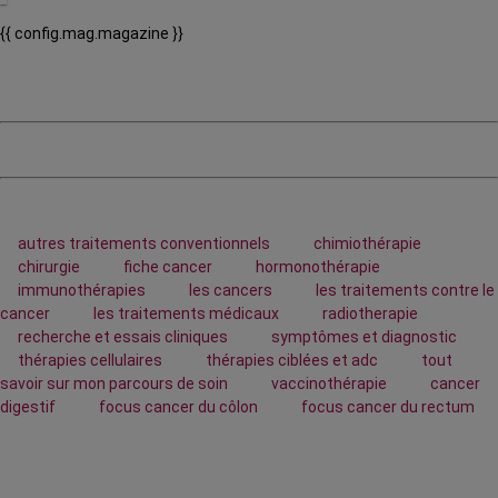
{{ config.mag.magazine }}
autres traitements conventionnels
chimiothérapie
chirurgie
fiche cancer
hormonothérapie
immunothérapies
les cancers
les traitements contre le
cancer
les traitements médicaux
radiotherapie
recherche et essais cliniques
symptômes et diagnostic
thérapies cellulaires
thérapies ciblées et adc
tout
savoir sur mon parcours de soin
vaccinothérapie
cancer
digestif
focus cancer du côlon
focus cancer du rectum