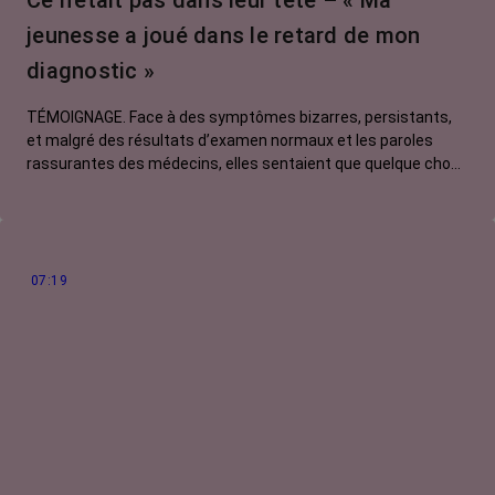
Ce n’était pas dans leur tête – « Ma
jeunesse a joué dans le retard de mon
diagnostic »
TÉMOIGNAGE. Face à des symptômes bizarres, persistants,
et malgré des résultats d’examen normaux et les paroles
rassurantes des médecins, elles sentaient que quelque chose
clochait. Pour se faire entendre, elles ont dû batailler, insister,
exiger. Myriam, 51 ans, nous raconte son histoire, celle d'une
patiente jugée trop jeune pour avoir un cancer du colon. Et
pourtant...
07:19