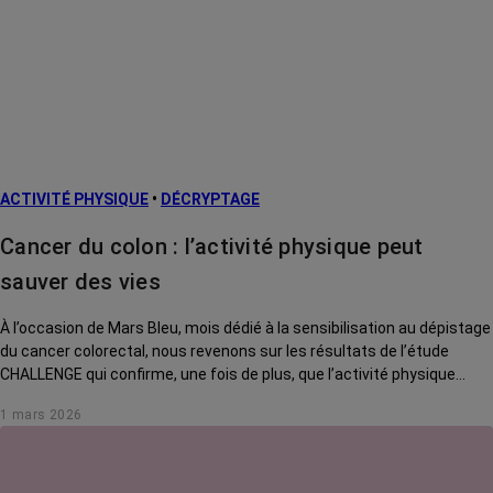
Cancers
métastatiques
L’après cancer
Facteurs de
risque et
prévention
ACTIVITÉ PHYSIQUE
•
DÉCRYPTAGE
Traitements
contre le cancer
Cancer du colon : l’activité physique peut
La vie autour
sauver des vies
À l’occasion de Mars Bleu, mois dédié à la sensibilisation au dépistage
du cancer colorectal, nous revenons sur les résultats de l’étude
CHALLENGE qui confirme, une fois de plus, que l’activité physique
adaptée mérite de faire partie intégrante du protocole de soin.
1 mars 2026