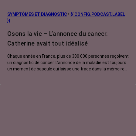
SYMPTÔMES ET DIAGNOSTIC
•
{{ CONFIG.PODCAST.LABEL
}}
Osons la vie – L’annonce du cancer.
Catherine avait tout idéalisé
Chaque année en France, plus de 380 000 personnes reçoivent
un diagnostic de cancer. L’annonce de la maladie est toujours
un moment de bascule qui laisse une trace dans la mémoire
de celles et ceux qui l’ont vécu. Dans cet épisode, découvrez
l’histoire de Catherine. Ce sont de fortes douleurs au ventre
qui poussent Catherine à aller aux urgences. Après quelques
semaines d’errance diagnostique, le couperet tombe : cancer
du colon. Il faut opérer. Prise en main par un chirurgien avenant
et rassurant, elle est sûre que tout va bien se passer. Sauf
que…