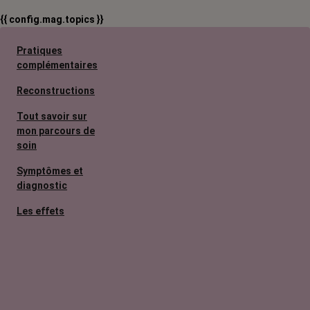
{{ config.mag.topics }}
Pratiques
complémentaires
Reconstructions
Tout savoir sur
mon parcours de
soin
Symptômes et
diagnostic
Les effets
secondaires
Cancers
métastatiques
Facteurs de
risque et