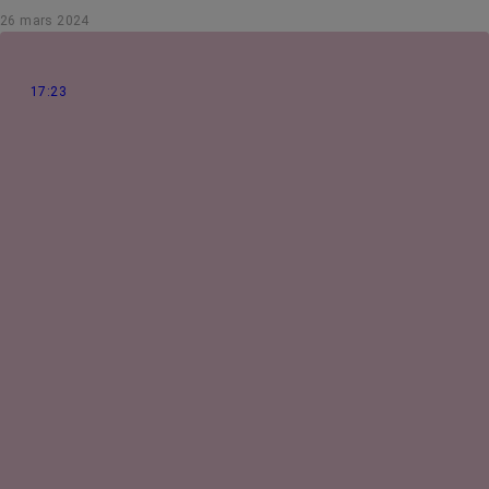
Mars Bleu, dédié au dépistage de ce cancer.
26 mars 2024
17:23