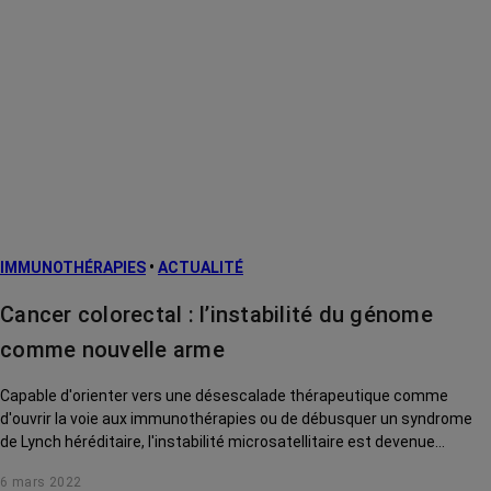
IMMUNOTHÉRAPIES
•
ACTUALITÉ
Cancer colorectal : l’instabilité du génome
comme nouvelle arme
Capable d'orienter vers une désescalade thérapeutique comme
d'ouvrir la voie aux immunothérapies ou de débusquer un syndrome
de Lynch héréditaire, l'instabilité microsatellitaire est devenue
centrale dans le cancer colorectal. Décryptage avec le Dr Bruno
6 mars 2022
Buecher sur cette défaillance de l'ADN qui révolutionne la prise en