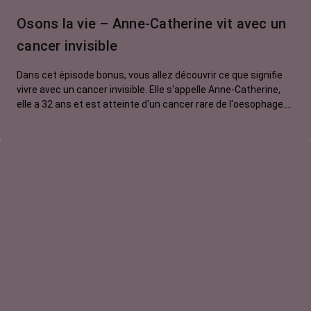
Osons la vie – Anne-Catherine vit avec un
cancer invisible
Dans cet épisode bonus, vous allez découvrir ce que signifie
vivre avec un cancer invisible. Elle s'appelle Anne-Catherine,
elle a 32 ans et est atteinte d'un cancer rare de l'oesophage.
Elle est traitée par chimiothérapie et immunothérapie. On
associe souvent les traitements du cancer à la perte des
cheveux, des sourcils et des cils. Mais chez Anne Catherine,
son cancer ne se voit pas. Pourtant, il génère nombre d'effets
secondaires pénibles, voire handicapants, dont elle doit
toujours se justifier. Une invisibilité lourde à porter au
quotidien.