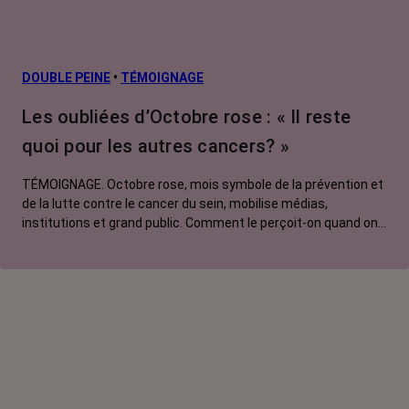
DOUBLE PEINE
•
TÉMOIGNAGE
Les oubliées d’Octobre rose : « Il reste
quoi pour les autres cancers? »
TÉMOIGNAGE. Octobre rose, mois symbole de la prévention et
de la lutte contre le cancer du sein, mobilise médias,
institutions et grand public. Comment le perçoit-on quand on
est une femme touchée par un tout autre cancer ? Manon,
touchée par un cancer du poumon métastatique, regrette que
l'évènement capte autant d'attention au détriment d'autres
causes.