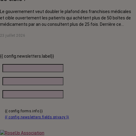
Le gouvernement veut doubler le plafond des franchises médicales
et cible ouvertement les patients qui achètent plus de 50 boîtes de
médicaments par an ou consultent plus de 25 fois. Derrière ce
discours sur la « responsabilisation », ce sont en réalité les malades
23 juillet 2026
chroniques, et en premier lieu les personnes touchées par un cancer,
qui vont payer le prix fort. RoseUp alerte : cette mesure ne
responsabilise personne, elle punit des patients qui n'ont pas le choix.
{{ config.newsletters.label}}
{{ config.forms.info }}
{{ config.newsletters.fields.privacy }}