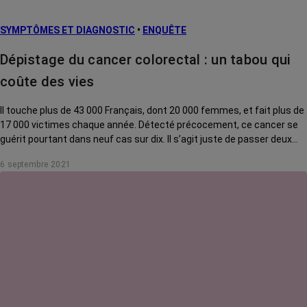
SYMPTÔMES ET DIAGNOSTIC
•
ENQUÊTE
Dépistage du cancer colorectal : un tabou qui
coûte des vies
Il touche plus de 43 000 Français, dont 20 000 femmes, et fait plus de
17 000 victimes chaque année. Détecté précocement, ce cancer se
guérit pourtant dans neuf cas sur dix. Il s’agit juste de passer deux
minutes aux toilettes tous les deux ans. Simple, basique, mais ça
6 septembre 2021
coince…