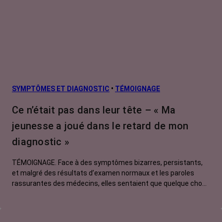
SYMPTÔMES ET DIAGNOSTIC
•
TÉMOIGNAGE
Ce n’était pas dans leur tête – « Ma
jeunesse a joué dans le retard de mon
diagnostic »
TÉMOIGNAGE. Face à des symptômes bizarres, persistants,
et malgré des résultats d’examen normaux et les paroles
rassurantes des médecins, elles sentaient que quelque chose
clochait. Pour se faire entendre, elles ont dû batailler, insister,
exiger. Myriam, 51 ans, nous raconte son histoire, celle d'une
patiente jugée trop jeune pour avoir un cancer du colon. Et