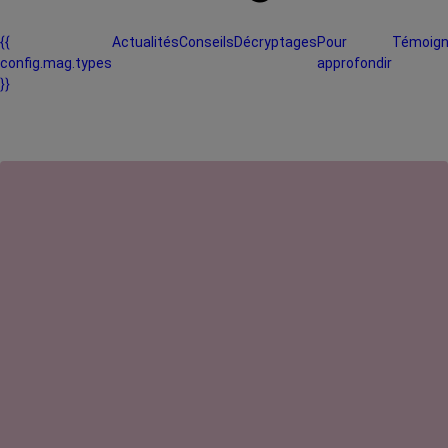
{{
Actualités
Conseils
Décryptages
Pour
Témoig
config.mag.types
approfondir
}}