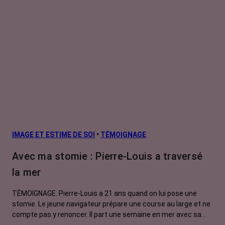
IMAGE ET ESTIME DE SOI
•
TÉMOIGNAGE
Avec ma stomie : Pierre-Louis a traversé
la mer
TÉMOIGNAGE. Pierre-Louis a 21 ans quand on lui pose une
stomie. Le jeune navigateur prépare une course au large et ne
compte pas y renoncer. Il part une semaine en mer avec sa
poche. A son retour sur la terre ferme, il lance le défi aux