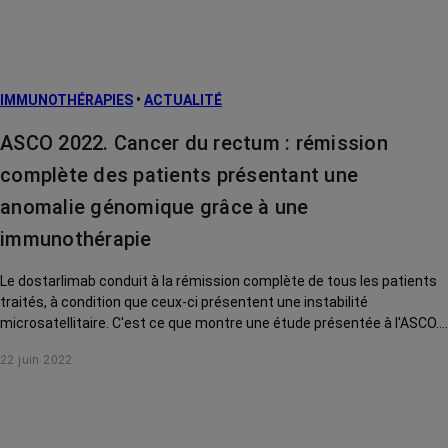
IMMUNOTHÉRAPIES
•
ACTUALITÉ
ASCO 2022. Cancer du rectum : rémission
complète des patients présentant une
anomalie génomique grâce à une
immunothérapie
Le dostarlimab conduit à la rémission complète de tous les patients
traités, à condition que ceux-ci présentent une instabilité
microsatellitaire. C'est ce que montre une étude présentée à l'ASCO.
Les Dr Buecher et Vaflard nous aident à comprendre ces résultats
22 juin 2022
souvent mal interprétés.