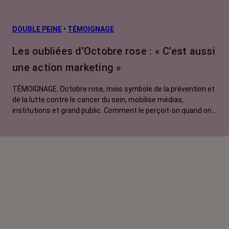
prévention
L’après cancer
DOUBLE PEINE
•
TÉMOIGNAGE
Traitements
Les oubliées d’Octobre rose : « C’est aussi
contre le cancer
une action marketing »
La vie autour
TÉMOIGNAGE. Octobre rose, mois symbole de la prévention et
de la lutte contre le cancer du sein, mobilise médias,
institutions et grand public. Comment le perçoit-on quand on
est une femme touchée par un tout autre cancer ?
Emmanuelle, touchée par un cancer du rein métastatique,
soutien l'évènement mais regrette son instrumentalisation à
des fins commerciales.