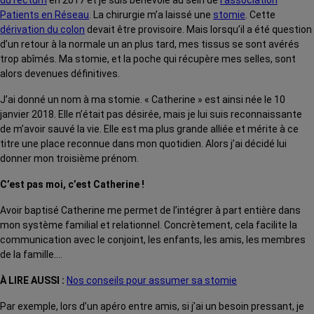
du rectum
en 2017 et je suis bénévole au sein de
l’association
Patients en Réseau
. La chirurgie m’a laissé une
stomie
. Cette
dérivation du colon
devait être provisoire. Mais lorsqu’il a été question
d’un retour à la normale un an plus tard, mes tissus se sont avérés
trop abîmés. Ma stomie, et la poche qui récupère mes selles, sont
alors devenues définitives.
J’ai donné un nom à ma stomie. « Catherine » est ainsi née le 10
janvier 2018. Elle n’était pas désirée, mais je lui suis reconnaissante
de m’avoir sauvé la vie. Elle est ma plus grande alliée et mérite à ce
titre une place reconnue dans mon quotidien. Alors j’ai décidé lui
donner mon troisième prénom.
C’est pas moi, c’est Catherine !
Avoir baptisé Catherine me permet de l’intégrer à part entière dans
mon système familial et relationnel. Concrètement, cela facilite la
communication avec le conjoint, les enfants, les amis, les membres
de la famille….
À LIRE AUSSI :
Nos conseils pour assumer sa stomie
Par exemple, lors d’un apéro entre amis, si j’ai un besoin pressant, je