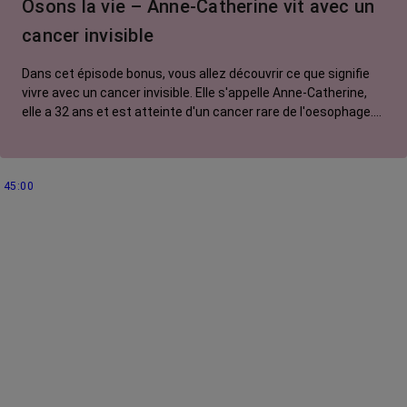
Osons la vie – Anne-Catherine vit avec un
cancer invisible
Dans cet épisode bonus, vous allez découvrir ce que signifie
vivre avec un cancer invisible. Elle s'appelle Anne-Catherine,
elle a 32 ans et est atteinte d'un cancer rare de l'oesophage.
Elle est traitée par chimiothérapie et immunothérapie. On
associe souvent les traitements du cancer à la perte des
cheveux, des sourcils et des cils. Mais chez Anne Catherine,
45:00
son cancer ne se voit pas. Pourtant, il génère nombre d'effets
secondaires pénibles, voire handicapants, dont elle doit
toujours se justifier. Une invisibilité lourde à porter au
quotidien.