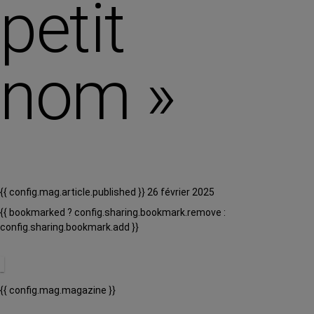
petit
nom »
{{ config.mag.article.published }} 26 février 2025
{{ bookmarked ? config.sharing.bookmark.remove :
config.sharing.bookmark.add }}
{{ config.mag.magazine }}