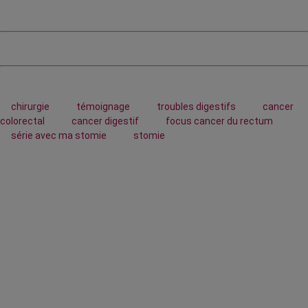
chirurgie
témoignage
troubles digestifs
cancer
colorectal
cancer digestif
focus cancer du rectum
série avec ma stomie
stomie