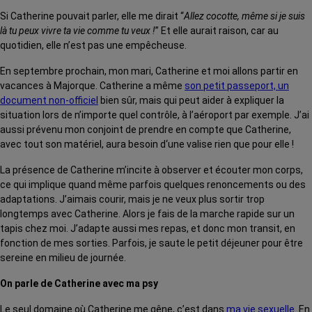
Si Catherine pouvait parler, elle me dirait “
Allez cocotte, même si je suis
là tu peux vivre ta vie comme tu veux !
” Et elle aurait raison, car au
quotidien, elle n’est pas une empêcheuse.
En septembre prochain, mon mari, Catherine et moi allons partir en
vacances à Majorque. Catherine a même
son petit passeport, un
document non-officiel
bien sûr, mais qui peut aider à expliquer la
situation lors de n’importe quel contrôle, à l’aéroport par exemple. J’ai
aussi prévenu mon conjoint de prendre en compte que Catherine,
avec tout son matériel, aura besoin d‘une valise rien que pour elle !
La présence de Catherine m’incite à observer et écouter mon corps,
ce qui implique quand même parfois quelques renoncements ou des
adaptations. J’aimais courir, mais je ne veux plus sortir trop
longtemps avec Catherine. Alors je fais de la marche rapide sur un
tapis chez moi. J’adapte aussi mes repas, et donc mon transit, en
fonction de mes sorties. Parfois, je saute le petit déjeuner pour être
sereine en milieu de journée.
On parle de Catherine avec ma psy
Le seul domaine où Catherine me gêne, c’est dans
ma vie sexuelle
. En