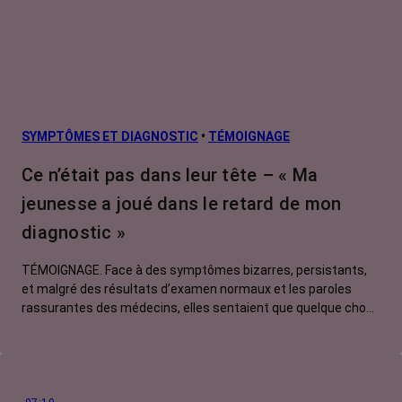
Cancers
métastatiques
Facteurs de
risque et
prévention
L’après cancer
SYMPTÔMES ET DIAGNOSTIC
•
TÉMOIGNAGE
Traitements
Ce n’était pas dans leur tête – « Ma
contre le cancer
jeunesse a joué dans le retard de mon
La vie autour
diagnostic »
TÉMOIGNAGE. Face à des symptômes bizarres, persistants,
et malgré des résultats d’examen normaux et les paroles
rassurantes des médecins, elles sentaient que quelque chose
clochait. Pour se faire entendre, elles ont dû batailler, insister,
exiger. Myriam, 51 ans, nous raconte son histoire, celle d'une
patiente jugée trop jeune pour avoir un cancer du colon. Et
pourtant...