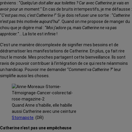
préviens : “
Quelqu’un doit aller aux toilettes ? Car avec Catherine je vais en
avoir pour un moment.
” En cas de bruits intempestifs, je me défausse :
“
C’est pas moi, c’est Catherine !
” Si je dois refuser une sortie : “
Catherine
n’est pas très motivée aujourd’hui
”. Quand on me propose de manger du
chou que je digère mal : “
Moi j’adore ça, mais Catherine ne va pas
apprécier.
”… La liste est infinie !
C’est une manière décomplexée de signifier mes besoins et de
dédramatiser les manifestations de Catherine. En plus, ça fait rire
tout le monde. Mes proches partagent cette bienveillance. Ils sont
ravis de pouvoir contribuer à l’intégration de ce qui reste néanmoins
un handicap. Pouvoir me demander “
Comment va Catherine ?
” leur
simplifie aussi les choses.
Quand Anne s’habille, elle habille
aussi Catherine avec une ceinture
Stomapote
. (DR)
Catherine n’est pas une empêcheuse