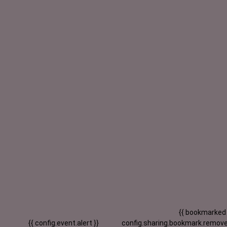
{{ bookmarked
{{ config.event.alert }}
config.sharing.bookmark.remove