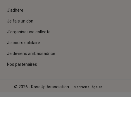
J'adhère
Je fais un don
J'organise une collecte
Je cours solidaire
Je deviens ambassadrice
Nos partenaires
© 2026 - RoseUp Association
Mentions légales