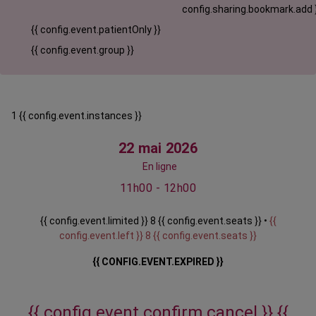
config.sharing.bookmark.add 
{{ config.event.patientOnly }}
{{ config.event.group }}
1 {{ config.event.instances }}
22 mai 2026
En ligne
11h00 - 12h00
{{ config.event.limited }} 8 {{ config.event.seats }} •
{{
config.event.left }} 8 {{ config.event.seats }}
{{ CONFIG.EVENT.EXPIRED }}
{{ config.event.confirm.cancel }}
{{