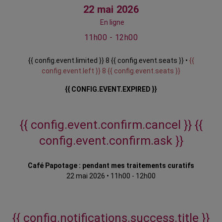
22 mai 2026
En ligne
11h00 - 12h00
{{ config.event.limited }} 8 {{ config.event.seats }} •
{{
config.event.left }} 8 {{ config.event.seats }}
{{ CONFIG.EVENT.EXPIRED }}
{{ config.event.confirm.cancel }}
{{
config.event.confirm.ask }}
Café Papotage : pendant mes traitements curatifs
22 mai 2026
•
11h00 - 12h00
{{ config.notifications.success.title }}