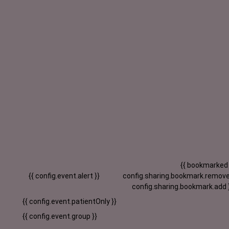
{{ bookmarked
{{ config.event.alert }}
config.sharing.bookmark.remove
config.sharing.bookmark.add 
{{ config.event.patientOnly }}
{{ config.event.group }}