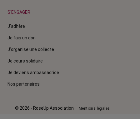
S'ENGAGER
J'adhère
Je fais un don
J'organise une collecte
Je cours solidaire
Je deviens ambassadrice
Nos partenaires
© 2026 - RoseUp Association
Mentions légales