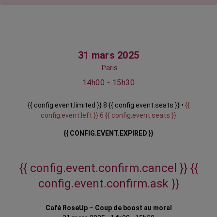
31 mars 2025
Paris
14h00 - 15h30
{{ config.event.limited }} 8 {{ config.event.seats }} •
{{
config.event.left }} 6 {{ config.event.seats }}
{{ CONFIG.EVENT.EXPIRED }}
{{ config.event.confirm.cancel }}
{{
config.event.confirm.ask }}
Café RoseUp – Coup de boost au moral