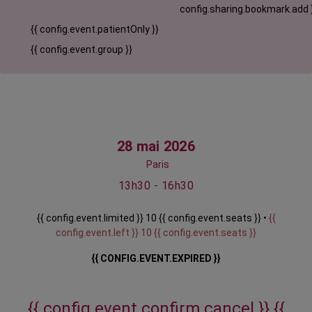
config.sharing.bookmark.add 
{{ config.event.patientOnly }}
{{ config.event.group }}
28 mai 2026
Paris
13h30 - 16h30
{{ config.event.limited }} 10 {{ config.event.seats }} •
{{
config.event.left }} 10 {{ config.event.seats }}
{{ CONFIG.EVENT.EXPIRED }}
{{ config.event.confirm.cancel }}
{{