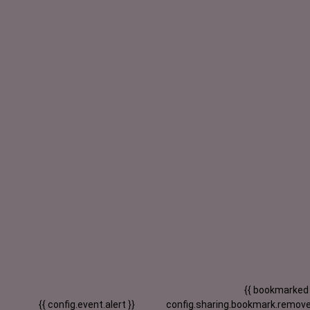
{{ bookmarked
{{ config.event.alert }}
config.sharing.bookmark.remove