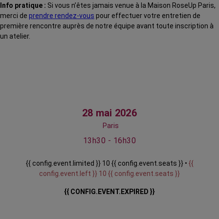
Info pratique :
Si vous n’êtes jamais venue à la Maison RoseUp Paris,
merci de
prendre rendez-vous
pour effectuer votre entretien de
première rencontre auprès de notre équipe avant toute inscription à
un atelier.
28 mai 2026
Paris
13h30 - 16h30
{{ config.event.limited }} 10 {{ config.event.seats }} •
{{
config.event.left }} 10 {{ config.event.seats }}
{{ CONFIG.EVENT.EXPIRED }}