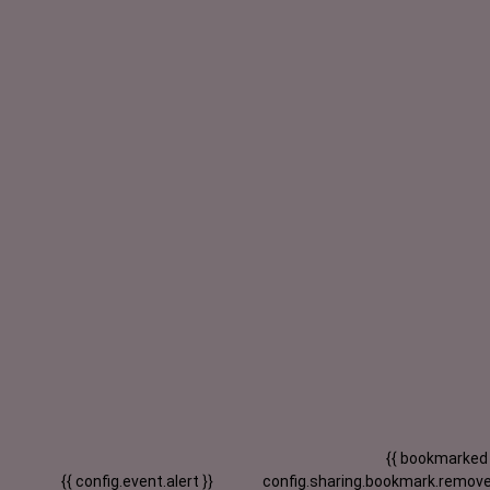
{{ bookmarked
{{ config.event.alert }}
config.sharing.bookmark.remove