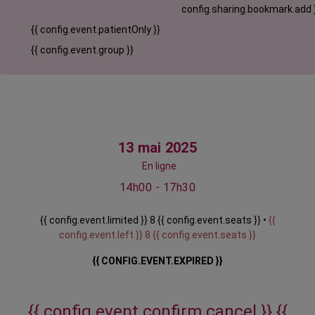
config.sharing.bookmark.add 
{{ config.event.patientOnly }}
{{ config.event.group }}
13 mai 2025
En ligne
14h00 - 17h30
{{ config.event.limited }} 8 {{ config.event.seats }} •
{{
config.event.left }} 8 {{ config.event.seats }}
{{ CONFIG.EVENT.EXPIRED }}
{{ config.event.confirm.cancel }}
{{