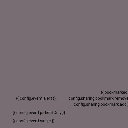
{{ bookmarked
{{ config.event.alert }}
config.sharing.bookmark.remove
config.sharing.bookmark.add 
{{ config.event.patientOnly }}
{{ config.event.single }}