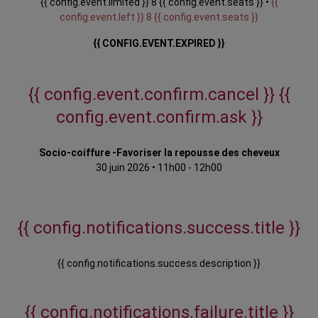
{{ config.event.limited }} 8 {{ config.event.seats }} •
{{
config.event.left }} 8 {{ config.event.seats }}
{{ CONFIG.EVENT.EXPIRED }}
{{ config.event.confirm.cancel }}
{{
config.event.confirm.ask }}
Socio-coiffure -Favoriser la repousse des cheveux
30 juin 2026
•
11h00 - 12h00
{{ config.notifications.success.title }}
{{ config.notifications.success.description }}
{{ config.notifications.failure.title }}