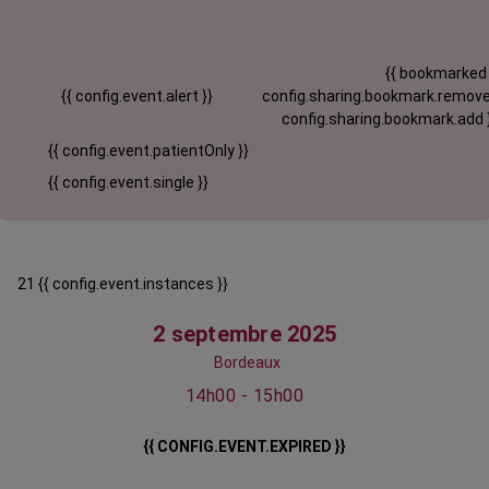
{{ bookmarked
{{ config.event.alert }}
config.sharing.bookmark.remove
config.sharing.bookmark.add 
{{ config.event.patientOnly }}
{{ config.event.single }}
21 {{ config.event.instances }}
2 septembre 2025
Bordeaux
14h00 - 15h00
{{ CONFIG.EVENT.EXPIRED }}