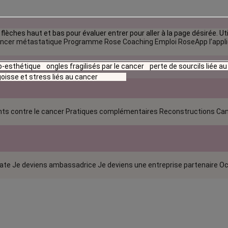
flèches haut et bas pour évaluer entrer pour aller à la page désirée. Uti
ncer métastatique
Programme Rose Coaching Emploi
RoseApp l’appl
io-esthétique
ongles fragilisés par le cancer
perte de sourcils liée a
oisse et stress liés au cancer
ts contre le cancer
Pratiques complémentaires
Reconstructions
Can
rate
Je deviens ambassadrice
Je deviens une entreprise partenaire
Oc