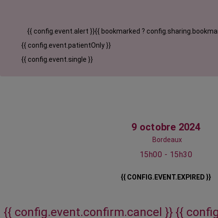
{{ config.event.alert }}
{{ bookmarked ? config.sharing.bookmar
{{ config.event.patientOnly }}
{{ config.event.single }}
9 octobre 2024
Bordeaux
15h00 - 15h30
{{ CONFIG.EVENT.EXPIRED }}
{{ config.event.confirm.cancel }}
{{ confi