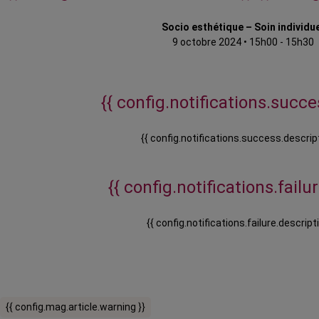
Socio esthétique – Soin individu
9 octobre 2024
•
15h00 - 15h30
{{ config.notifications.succes
{{ config.notifications.success.descript
{{ config.notifications.failure
{{ config.notifications.failure.descripti
{{ config.mag.article.warning }}