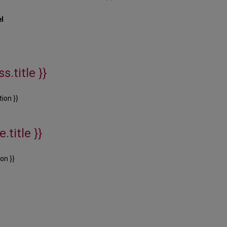
el
s.title }}
ion }}
.title }}
on }}