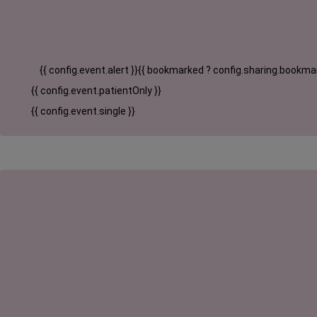
{{ config.event.alert }}
{{ bookmarked ? config.sharing.bookmar
{{ config.event.patientOnly }}
{{ config.event.single }}