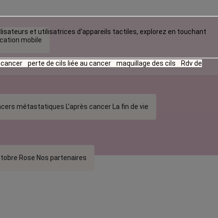
lisateurs et utilisatrices d‘appareils tactiles, explorez en touchant
ication mobile
u cancer
perte de cils liée au cancer
maquillage des cils
Rdv de
cers métastatiques
L’après cancer
La fin de vie
tobre Rose
Nos partenaires