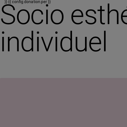
Socio esth
}}
{{ config.donation.per }}
individuel