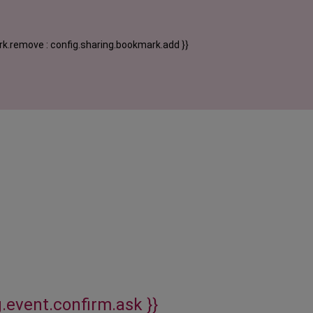
k.remove : config.sharing.bookmark.add }}
g.event.confirm.ask }}