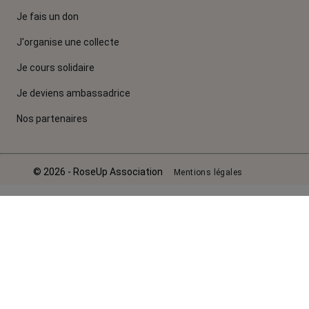
Je fais un don
J'organise une collecte
Je cours solidaire
Je deviens ambassadrice
Nos partenaires
© 2026 - RoseUp Association
Mentions légales