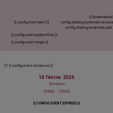
{{ bookmarked
{{ config.event.alert }}
config.sharing.bookmark.remove
config.sharing.bookmark.add 
{{ config.event.patientOnly }}
{{ config.event.single }}
21 {{ config.event.instances }}
18 février 2026
Bordeaux
12h00 - 12h30
{{ CONFIG.EVENT.EXPIRED }}