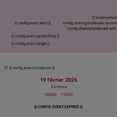
{{ bookmarked
{{ config.event.alert }}
config.sharing.bookmark.remove
config.sharing.bookmark.add 
{{ config.event.patientOnly }}
{{ config.event.single }}
21 {{ config.event.instances }}
19 février 2026
Bordeaux
10h00 - 11h00
{{ CONFIG.EVENT.EXPIRED }}