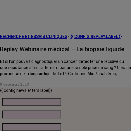
RECHERCHE ET ESSAIS CLINIQUES
•
{{ CONFIG.REPLAY.LABEL }}
Replay Webinaire médical – La biopsie liquide
Et si l'on pouvait diagnostiquer un cancer, détecter une récidive ou
une résistance à un traitement par une simple prise de sang ? C'est la
promesse de la biopsie liquide. Le Pr Catherine Alix Panabières,
directrice du laboratoire des Cellules Circulantes Rares Humaines du
8 décembre 2023
CHU de Montpellier et co-inventrice de ce mot, vous explique
{{ config.newsletters.label}}
comment fonctionne cette technique et comment elle pourrait très
bientôt révolutionner la lutte contre le cancer.