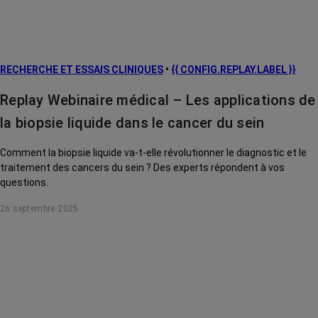
risque et
prévention
L’après cancer
RECHERCHE ET ESSAIS CLINIQUES
•
{{ CONFIG.REPLAY.LABEL }}
Traitements
contre le cancer
Replay Webinaire médical – Les applications de
La vie autour
la biopsie liquide dans le cancer du sein
Comment la biopsie liquide va-t-elle révolutionner le diagnostic et le
traitement des cancers du sein ? Des experts répondent à vos
questions.
26 septembre 2025