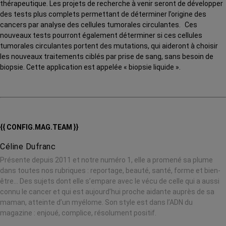
thérapeutique. Les projets de recherche à venir seront de développer
des tests plus complets permettant de déterminer l’origine des
cancers par analyse des cellules tumorales circulantes. Ces
nouveaux tests pourront également déterminer si ces cellules
tumorales circulantes portent des mutations, qui aideront à choisir
les nouveaux traitements ciblés par prise de sang, sans besoin de
biopsie. Cette application est appelée « biopsie liquide ».
{{ CONFIG.MAG.TEAM }}
Céline Dufranc
Présente depuis 2011 et notre numéro 1, elle a promené sa plume
dans toutes nos rubriques : reportage, beauté, santé, forme et bien-
être… Des sujets dont elle s’empare avec le vécu de celle qui a aussi
connu le cancer et qui est aujourd’hui proche aidante auprès de sa
maman, atteinte d’un myélome. Son style est dans l’ADN du
magazine : enjoué, complice, résolument positif.