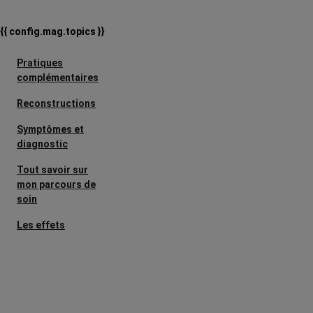
{{ config.mag.topics }}
Pratiques
complémentaires
Reconstructions
Symptômes et
diagnostic
Tout savoir sur
mon parcours de
soin
Les effets
secondaires
Cancers
métastatiques
Facteurs de