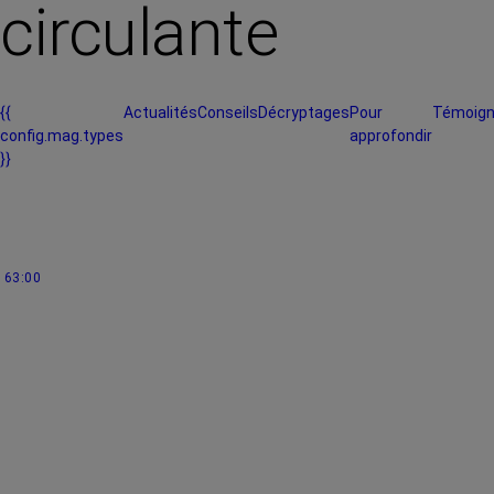
circulante
{{
Actualités
Conseils
Décryptages
Pour
Témoig
config.mag.types
approfondir
}}
63:00