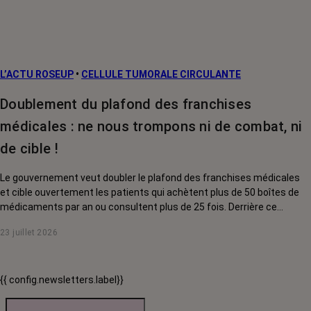
L’ACTU ROSEUP
•
CELLULE TUMORALE CIRCULANTE
Doublement du plafond des franchises
médicales : ne nous trompons ni de combat, ni
de cible !
Le gouvernement veut doubler le plafond des franchises médicales
et cible ouvertement les patients qui achètent plus de 50 boîtes de
médicaments par an ou consultent plus de 25 fois. Derrière ce
discours sur la « responsabilisation », ce sont en réalité les malades
23 juillet 2026
chroniques, et en premier lieu les personnes touchées par un cancer,
qui vont payer le prix fort. RoseUp alerte : cette mesure ne
responsabilise personne, elle punit des patients qui n'ont pas le choix.
{{ config.newsletters.label}}