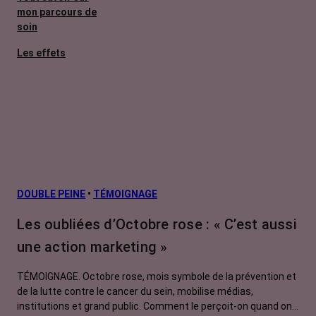
mon parcours de
soin
Les effets
secondaires
Cancers
métastatiques
Facteurs de
risque et
prévention
L’après cancer
DOUBLE PEINE
•
TÉMOIGNAGE
Traitements
Les oubliées d’Octobre rose : « C’est aussi
contre le cancer
une action marketing »
La vie autour
TÉMOIGNAGE. Octobre rose, mois symbole de la prévention et
de la lutte contre le cancer du sein, mobilise médias,
institutions et grand public. Comment le perçoit-on quand on