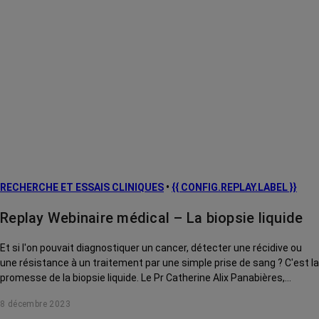
RECHERCHE ET ESSAIS CLINIQUES
•
{{ CONFIG.REPLAY.LABEL }}
Replay Webinaire médical – La biopsie liquide
Et si l'on pouvait diagnostiquer un cancer, détecter une récidive ou
une résistance à un traitement par une simple prise de sang ? C'est la
promesse de la biopsie liquide. Le Pr Catherine Alix Panabières,
directrice du laboratoire des Cellules Circulantes Rares Humaines du
8 décembre 2023
CHU de Montpellier et co-inventrice de ce mot, vous explique