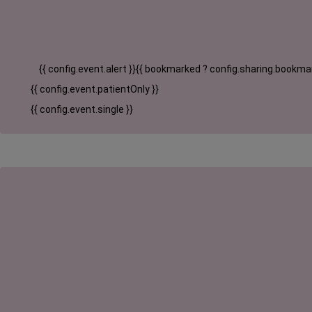
{{ config.event.alert }}
{{ bookmarked ? config.sharing.bookmar
{{ config.event.patientOnly }}
{{ config.event.single }}