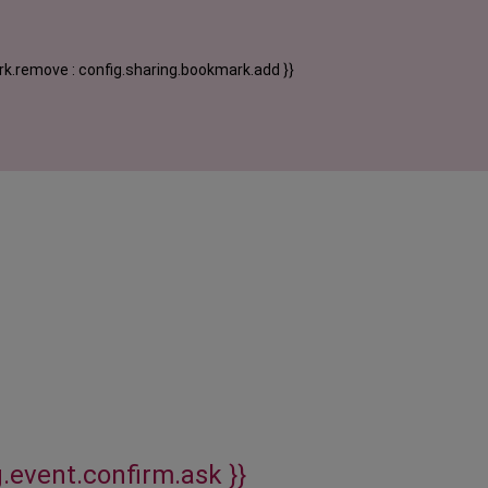
k.remove : config.sharing.bookmark.add }}
g.event.confirm.ask }}