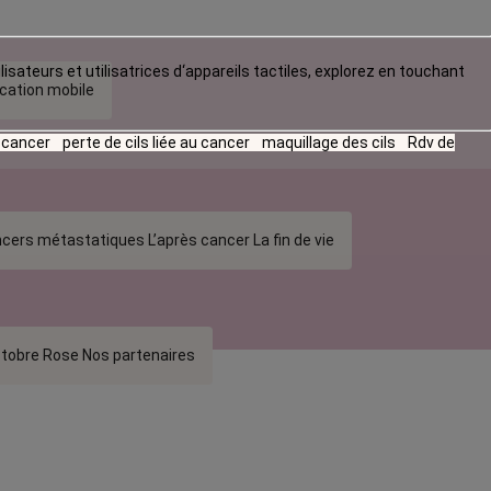
lisateurs et utilisatrices d‘appareils tactiles, explorez en touchant
ication mobile
u cancer
perte de cils liée au cancer
maquillage des cils
Rdv de
cers métastatiques
L’après cancer
La fin de vie
tobre Rose
Nos partenaires