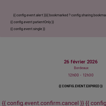
{{ config.event.alert }}
{{ bookmarked ? config.sharing.bookmar
{{ config.event.patientOnly }}
{{ config.event.single }}
26 février 2026
Bordeaux
12h00 - 12h30
{{ CONFIG.EVENT.EXPIRED }}
{{ config.event.confirm.cancel }}
{{ confi