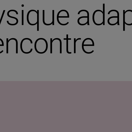
hysique ada
encontre