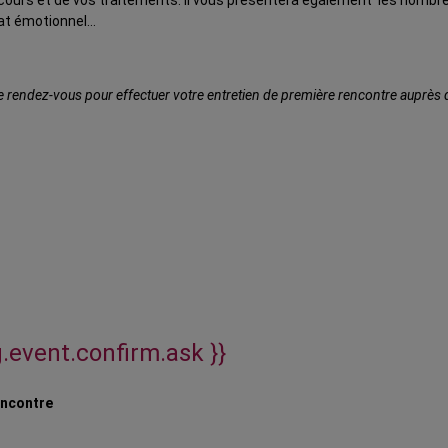
urs et de vos traitements. Il vous présentera également les nombreu
tat émotionnel…
rendez-vous pour effectuer votre entretien de première rencontre auprès de 
g.event.confirm.ask }}
encontre