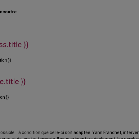
encontre
s.title }}
ion }}
.title }}
on }}
ossible… à condition que celle-ci soit adaptée. Yann Franchet, interve