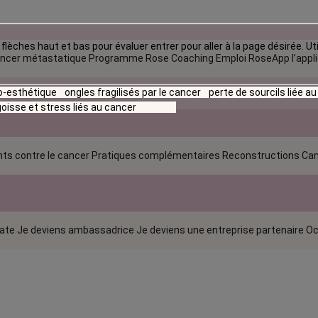
flèches haut et bas pour évaluer entrer pour aller à la page désirée. Uti
ncer métastatique
Programme Rose Coaching Emploi
RoseApp l’appl
io-esthétique
ongles fragilisés par le cancer
perte de sourcils liée a
oisse et stress liés au cancer
ts contre le cancer
Pratiques complémentaires
Reconstructions
Can
rate
Je deviens ambassadrice
Je deviens une entreprise partenaire
Oc