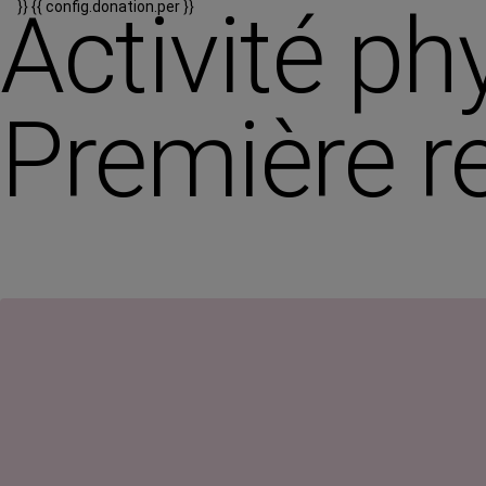
Activité p
}}
{{ config.donation.per }}
Première r