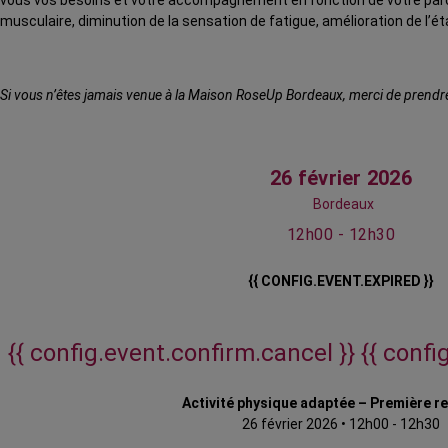
vous vos besoins et votre accompagnement en fonction de votre parco
musculaire, diminution de la sensation de fatigue, amélioration de l’é
Si vous n’êtes jamais venue à la Maison RoseUp Bordeaux, merci de prendre 
26 février 2026
Bordeaux
12h00 - 12h30
{{ CONFIG.EVENT.EXPIRED }}
{{ config.event.confirm.cancel }}
{{ confi
Activité physique adaptée – Première r
26 février 2026
•
12h00 - 12h30