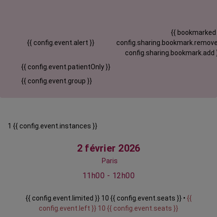
{{ bookmarked
{{ config.event.alert }}
config.sharing.bookmark.remove
config.sharing.bookmark.add 
{{ config.event.patientOnly }}
{{ config.event.group }}
1 {{ config.event.instances }}
2 février 2026
Paris
11h00 - 12h00
{{ config.event.limited }} 10 {{ config.event.seats }} •
{{
config.event.left }} 10 {{ config.event.seats }}