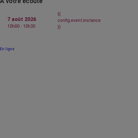
À votre écoute
{{
7 août 2026
config.event.instance
10h00 - 10h30
}}
En ligne