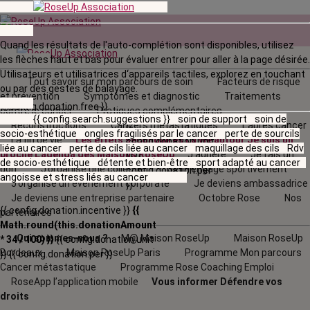
Quand les résultats de l'auto-complétion sont disponibles, utilisez
les flèches haut et bas pour évaluer entrer pour aller à la page désirée.
Utilisateurs et utilisatrices d‘appareils tactiles, explorez en touchant
Tout savoir sur mon parcours de soin
Facteurs de risque
ou par des gestes de balayage.
et prévention
Symptômes et diagnostic
Traitements
{{ config.donation.free }}
contre le cancer
Pratiques complémentaires
{{ config.search.suggestions }}
soin de support
soin de
Reconstructions
Cancers métastatiques
L’après cancer
{{
socio-esthétique
ongles fragilisés par le cancer
perte de sourcils
La fin de vie
Les effets secondaires
La vie autour
Je suis un
config.donation.unit
liée au cancer
perte de cils liée au cancer
maquillage des cils
Rdv
proche
L'agenda
des Maisons RoseUp
J’adhère
Je fais un
}}
{{
de socio-esthétique
détente et bien-être
sport adapté au cancer
don
J’organise une collecte
Je m'engage sportivement
config.donation.per
angoisse et stress liés au cancer
J’organise un évènement corporate
Je deviens ambassadrice
}}
Je deviens une entreprise partenaire
Octobre Rose
Nos
{{ config.donation.incentive }}
{{
partenaires
Math.round(this.donationAmount
Qui sommes-nous ?
M@ Maison RoseUp
Maison RoseUp
* 34 / 100) }}
{{ config.donation.unit
Bordeaux
Maison RoseUp Paris
Programme Mon parcours
}}
{{ config.donation.per }}
Cancer métastatique
Programme Rose Coaching Emploi
RoseApp l’application mobile
Vous informer
Défendre vos
droits