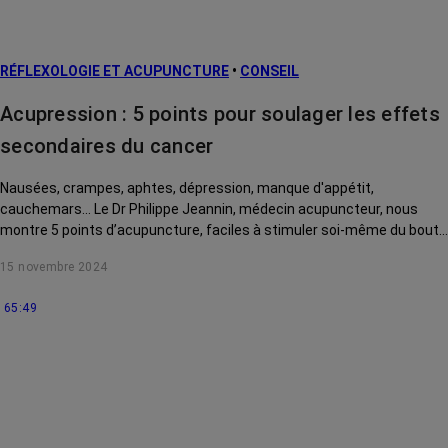
RÉFLEXOLOGIE ET ACUPUNCTURE
•
CONSEIL
Acupression : 5 points pour soulager les effets
secondaires du cancer
Nausées, crampes, aphtes, dépression, manque d'appétit,
cauchemars... Le Dr Philippe Jeannin, médecin acupuncteur, nous
montre 5 points d’acupuncture, faciles à stimuler soi-même du bout
des doigts, pour soulager ces effets secondaires du cancer et de ses
15 novembre 2024
traitements.
65:49