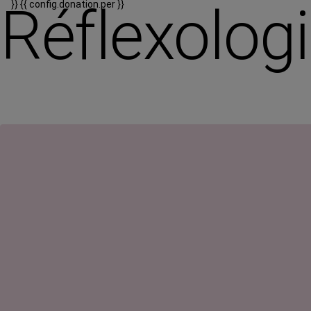
Réflexologi
}}
{{ config.donation.per }}