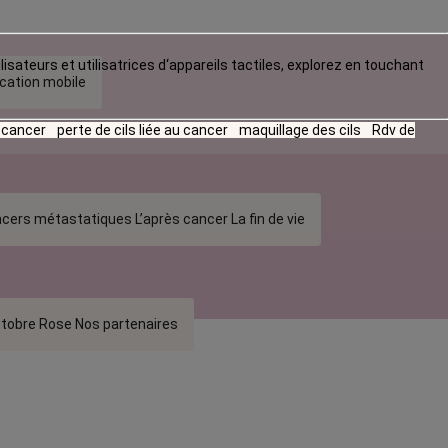
lisateurs et utilisatrices d‘appareils tactiles, explorez en touchant
ication mobile
u cancer
perte de cils liée au cancer
maquillage des cils
Rdv de
cers métastatiques
L’après cancer
La fin de vie
tobre Rose
Nos partenaires