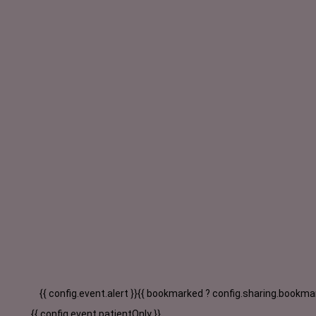
{{ config.event.alert }}
{{ bookmarked ? config.sharing.bookmar
{{ config.event.patientOnly }}