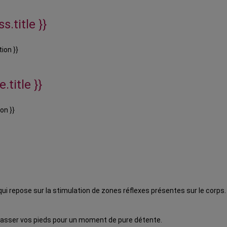
s.title }}
ion }}
.title }}
on }}
 qui repose sur la stimulation de zones réflexes présentes sur le corps.
asser vos pieds pour un moment de pure détente.