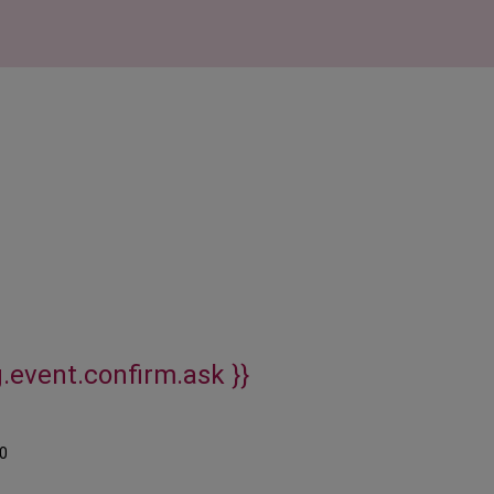
g.event.confirm.ask }}
0