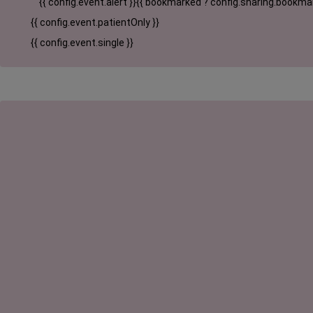
{{ config.event.alert }}
{{ bookmarked ? config.sharing.bookmar
{{ config.event.patientOnly }}
{{ config.event.single }}