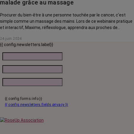
malade grâce au massage
Procurer du bien-être à une personne touchée par le cancer, c’est
simple comme un massage des mains. Lors de ce webinaire pratique
et interactif, Maxime, réflexologue, apprendra aux proches de
personnes touchées par un cancer des gestes simples et des points
24 juin 2024
d’acupression qui les apaiseront et les soulageront du stress causé
{{ config.newsletters.label}}
par la maladie.
{{ config.forms.info }}
{{ config.newsletters.fields.privacy }}