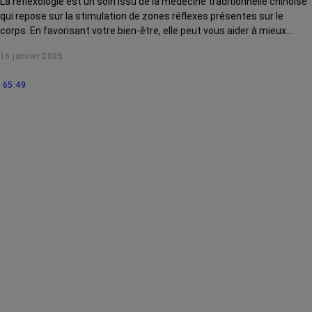
La réflexologie est un soin issu de la médecine traditionnelle chinoise
qui repose sur la stimulation de zones réflexes présentes sur le
corps. En favorisant votre bien-être, elle peut vous aider à mieux
supporter certains effets secondaires du cancer et des traitements.
16 janvier 2025
Aujourd’hui, nous verrons comment elle pourrait aider notre système
immunitaire : ce mécanisme de défenses naturelles contre les
65:49
agressions extérieures, souvent fragilisé par les traitements contre
le cancer.