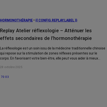
prévention
L’après cancer
HORMONOTHÉRAPIE
•
{{ CONFIG.REPLAY.LABEL }}
Traitements
contre le cancer
Replay Atelier réflexologie – Atténuer les
La vie autour
effets secondaires de l’hormonothérapie
La réflexologie est un soin issu de la médecine traditionnelle chinoise
qui repose sur la stimulation de zones réflexes présentes sur le
corps. En favorisant votre bien-être, elle peut vous aider à mieux
supporter certains effets secondaires du cancer et des traitements.
28 octobre 2025
70:03