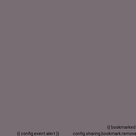
{{ bookmarked
{{ config.event.alert }}
config.sharing.bookmark.remove