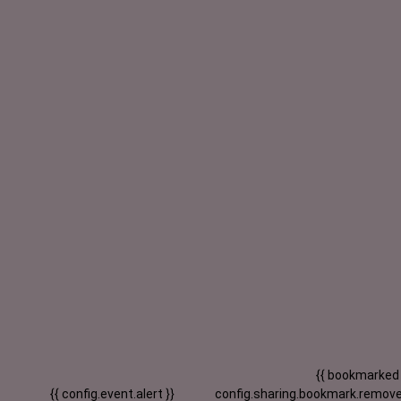
{{ bookmarked
{{ config.event.alert }}
config.sharing.bookmark.remove