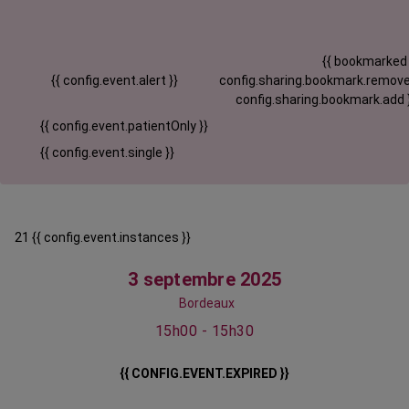
{{ bookmarked
{{ config.event.alert }}
config.sharing.bookmark.remove
config.sharing.bookmark.add 
{{ config.event.patientOnly }}
{{ config.event.single }}
21 {{ config.event.instances }}
3 septembre 2025
Bordeaux
15h00 - 15h30
{{ CONFIG.EVENT.EXPIRED }}