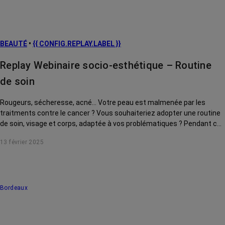
BEAUTÉ
•
{{ CONFIG.REPLAY.LABEL }}
Replay Webinaire socio-esthétique – Routine
de soin
Rougeurs, sécheresse, acné... Votre peau est malmenée par les
traitments contre le cancer ? Vous souhaiteriez adopter une routine
de soin, visage et corps, adaptée à vos problématiques ? Pendant ce
webinaire, Prescilia Wrobel, socio-esthéticienne, vous conseille des
13 février 2025
produits incontournables, à avoir dans votre salle de bain pour
démarrer votre routine beauté. Ce webinaire a été enregistré le 23
juillet 2024.
Bordeaux