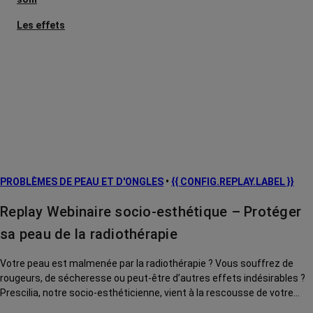
Les effets
secondaires
Cancers
métastatiques
Facteurs de
risque et
prévention
L’après cancer
PROBLÈMES DE PEAU ET D'ONGLES
•
{{ CONFIG.REPLAY.LABEL }}
Traitements
contre le cancer
Replay Webinaire socio-esthétique – Protéger
La vie autour
sa peau de la radiothérapie
Votre peau est malmenée par la radiothérapie ? Vous souffrez de
rougeurs, de sécheresse ou peut-être d’autres effets indésirables ?
Prescilia, notre socio-esthéticienne, vient à la rescousse de votre
peau grâce à ses précieux conseils.