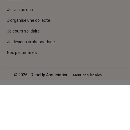
Je fais un don
J'organise une collecte
Je cours solidaire
Je deviens ambassadrice
Nos partenaires
© 2026 - RoseUp Association
Mentions légales