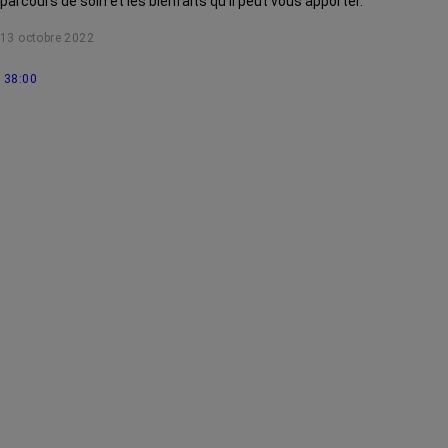
parcours de soin et les bienfaits qu’il peut vous apporter.
13 octobre 2022
38:00