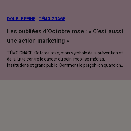
risque et
prévention
L’après cancer
DOUBLE PEINE
•
TÉMOIGNAGE
Traitements
Les oubliées d’Octobre rose : « C’est aussi
contre le cancer
une action marketing »
La vie autour
TÉMOIGNAGE. Octobre rose, mois symbole de la prévention et
de la lutte contre le cancer du sein, mobilise médias,
institutions et grand public. Comment le perçoit-on quand on
est une femme touchée par un tout autre cancer ?
Emmanuelle, touchée par un cancer du rein métastatique,
soutien l'évènement mais regrette son instrumentalisation à
des fins commerciales.