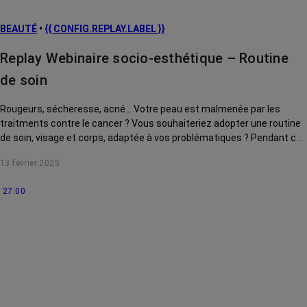
BEAUTÉ
•
{{ CONFIG.REPLAY.LABEL }}
Replay Webinaire socio-esthétique – Routine
de soin
Rougeurs, sécheresse, acné... Votre peau est malmenée par les
traitments contre le cancer ? Vous souhaiteriez adopter une routine
de soin, visage et corps, adaptée à vos problématiques ? Pendant ce
webinaire, Prescilia Wrobel, socio-esthéticienne, vous conseille des
13 février 2025
produits incontournables, à avoir dans votre salle de bain pour
démarrer votre routine beauté. Ce webinaire a été enregistré le 23
27:00
juillet 2024.