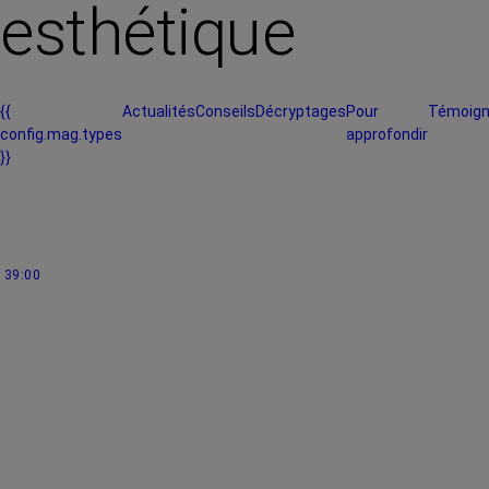
esthétique
{{
Actualités
Conseils
Décryptages
Pour
Témoig
config.mag.types
approfondir
}}
39:00