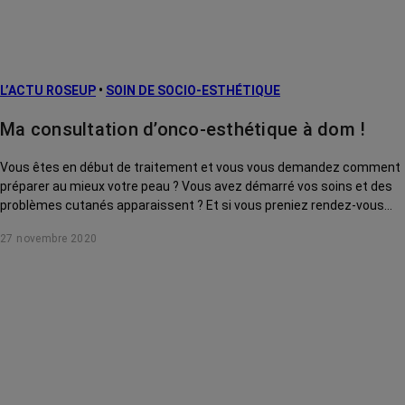
L’ACTU ROSEUP
•
SOIN DE SOCIO-ESTHÉTIQUE
Ma consultation d’onco-esthétique à dom !
Vous êtes en début de traitement et vous vous demandez comment
préparer au mieux votre peau ? Vous avez démarré vos soins et des
problèmes cutanés apparaissent ? Et si vous preniez rendez-vous
avec l’une des socio-esthéticiennes des Maisons Rose par téléphone
27 novembre 2020
ou en visio pour une consultation individuelle ?