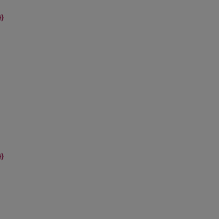
}}
}}