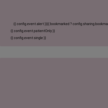
{{ config.event.alert }}
{{ bookmarked ? config.sharing.bookmar
{{ config.event.patientOnly }}
{{ config.event.single }}