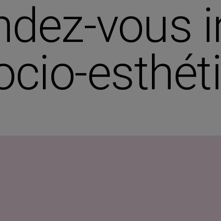
ndez-vous i
ocio-esthét