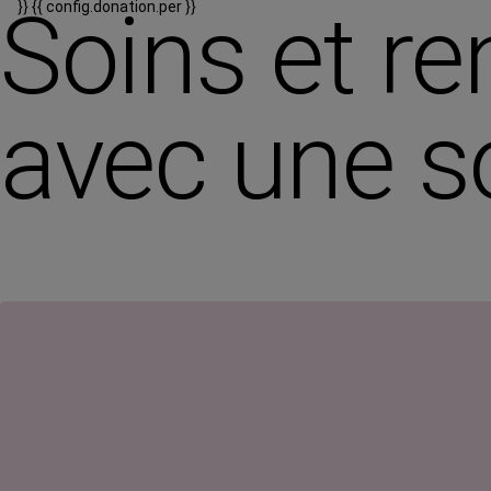
Soins et re
}}
{{ config.donation.per }}
avec une s