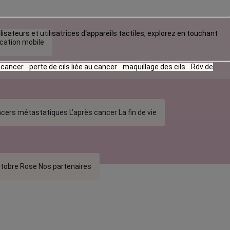
lisateurs et utilisatrices d‘appareils tactiles, explorez en touchant
ication mobile
u cancer
perte de cils liée au cancer
maquillage des cils
Rdv de
cers métastatiques
L’après cancer
La fin de vie
tobre Rose
Nos partenaires