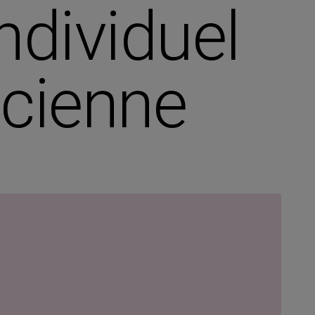
ndividuel
icienne