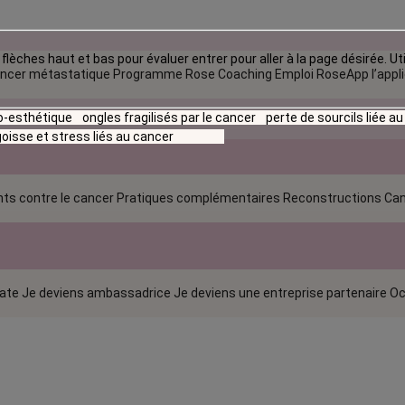
flèches haut et bas pour évaluer entrer pour aller à la page désirée. Uti
ncer métastatique
Programme Rose Coaching Emploi
RoseApp l’appl
io-esthétique
ongles fragilisés par le cancer
perte de sourcils liée a
oisse et stress liés au cancer
ts contre le cancer
Pratiques complémentaires
Reconstructions
Can
rate
Je deviens ambassadrice
Je deviens une entreprise partenaire
Oc