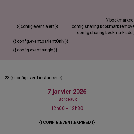
{{ bookmarked
{{ config.event.alert }}
config.sharing.bookmark.remove
config.sharing.bookmark.add 
{{ config.event.patientOnly }}
{{ config.event.single }}
23 {{ config.event.instances }}
7 janvier 2026
Bordeaux
12h00 - 12h30
{{ CONFIG.EVENT.EXPIRED }}