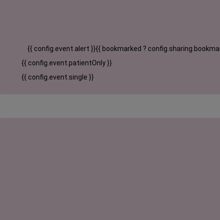
{{ config.event.alert }}
{{ bookmarked ? config.sharing.bookmar
{{ config.event.patientOnly }}
{{ config.event.single }}