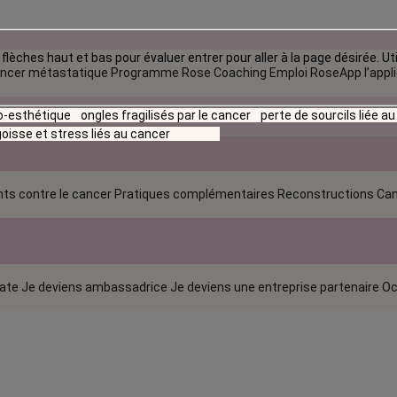
flèches haut et bas pour évaluer entrer pour aller à la page désirée. Uti
ncer métastatique
Programme Rose Coaching Emploi
RoseApp l’appl
io-esthétique
ongles fragilisés par le cancer
perte de sourcils liée a
oisse et stress liés au cancer
ts contre le cancer
Pratiques complémentaires
Reconstructions
Can
rate
Je deviens ambassadrice
Je deviens une entreprise partenaire
Oc