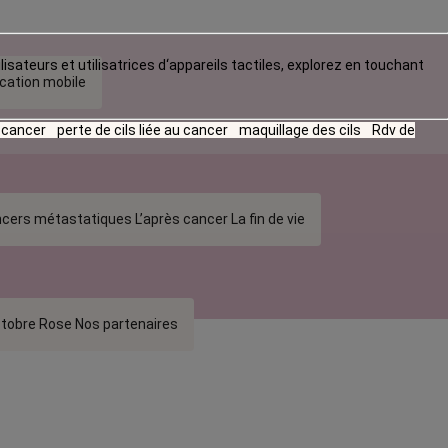
lisateurs et utilisatrices d‘appareils tactiles, explorez en touchant
ication mobile
u cancer
perte de cils liée au cancer
maquillage des cils
Rdv de
cers métastatiques
L’après cancer
La fin de vie
tobre Rose
Nos partenaires