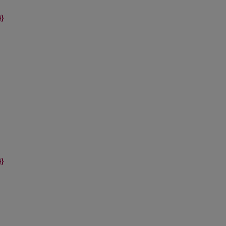
}}
}}