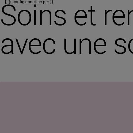
Soins et re
}}
{{ config.donation.per }}
avec une s