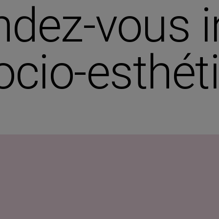
ndez-vous i
ocio-esthét