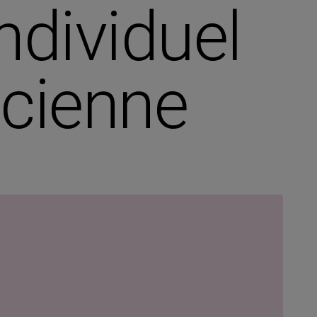
ndividuel
icienne