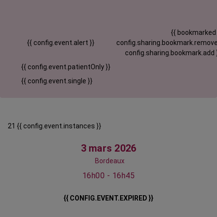
{{ bookmarked
{{ config.event.alert }}
config.sharing.bookmark.remove
config.sharing.bookmark.add 
{{ config.event.patientOnly }}
{{ config.event.single }}
21 {{ config.event.instances }}
3 mars 2026
Bordeaux
16h00 - 16h45
{{ CONFIG.EVENT.EXPIRED }}