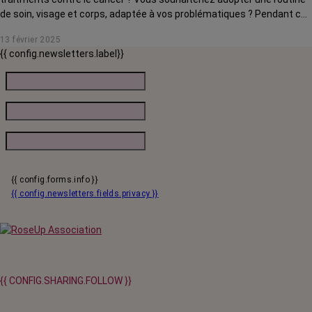
de soin, visage et corps, adaptée à vos problématiques ? Pendant ce
webinaire, Prescilia Wrobel, socio-esthéticienne, vous conseille des
13 février 2025
produits incontournables, à avoir dans votre salle de bain pour
{{ config.newsletters.label}}
démarrer votre routine beauté. Ce webinaire a été enregistré le 23
juillet 2024.
{{ config.forms.info }}
{{ config.newsletters.fields.privacy }}
{{ CONFIG.SHARING.FOLLOW }}