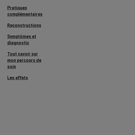
Pratiques
complémentaires
Reconstructions
Symptômes et
diagnostic
Tout savoir sur
mon parcours de
soin
Les effets
secondaires
Cancers
métastatiques
Facteurs de
risque et
prévention