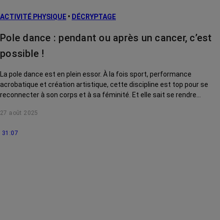
L’après cancer
ACTIVITÉ PHYSIQUE
•
DÉCRYPTAGE
Traitements
contre le cancer
Pole dance : pendant ou après un cancer, c’est
La vie autour
possible !
La pole dance est en plein essor. À la fois sport, performance
acrobatique et création artistique, cette discipline est top pour se
reconnecter à son corps et à sa féminité. Et elle sait se rendre
accessible à toutes, même après ou pendant un cancer !
27 août 2025
Démonstration.
31:07