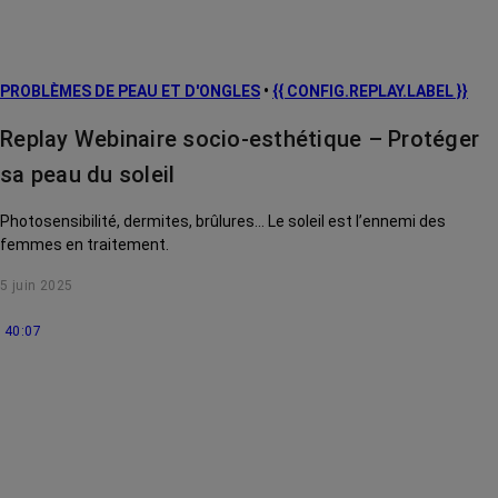
PROBLÈMES DE PEAU ET D'ONGLES
•
{{ CONFIG.REPLAY.LABEL }}
Replay Webinaire socio-esthétique – Protéger
sa peau du soleil
Photosensibilité, dermites, brûlures... Le soleil est l’ennemi des
femmes en traitement.
5 juin 2025
40:07