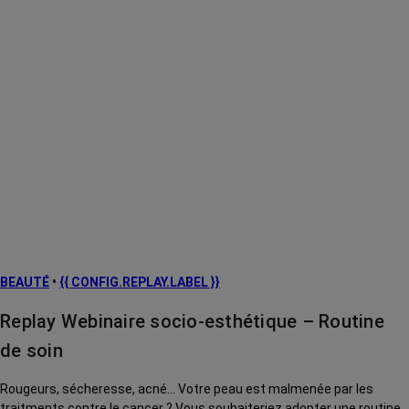
BEAUTÉ
•
{{ CONFIG.REPLAY.LABEL }}
Replay Webinaire socio-esthétique – Routine
de soin
Rougeurs, sécheresse, acné... Votre peau est malmenée par les
traitments contre le cancer ? Vous souhaiteriez adopter une routine