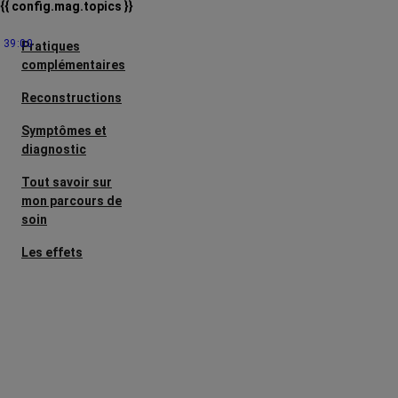
{{ config.mag.topics }}
39:00
Pratiques
complémentaires
Reconstructions
Symptômes et
diagnostic
Tout savoir sur
mon parcours de
soin
Les effets
secondaires
Cancers
métastatiques
Facteurs de
risque et
prévention