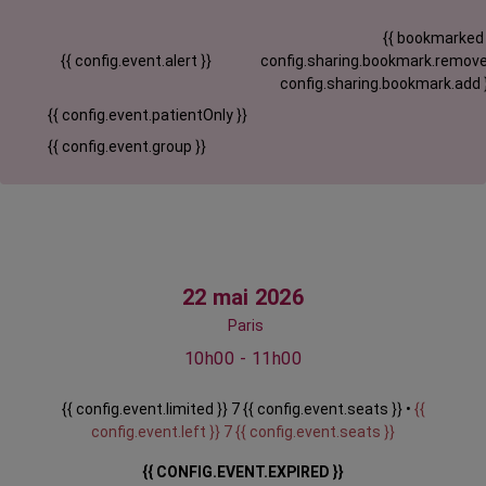
{{ bookmarked
{{ config.event.alert }}
config.sharing.bookmark.remove
config.sharing.bookmark.add 
{{ config.event.patientOnly }}
{{ config.event.group }}
22 mai 2026
Paris
10h00 - 11h00
{{ config.event.limited }} 7 {{ config.event.seats }} •
{{
config.event.left }} 7 {{ config.event.seats }}
{{ CONFIG.EVENT.EXPIRED }}