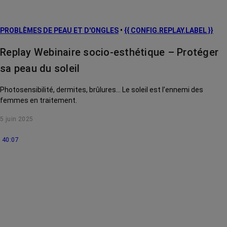
L’après cancer
PROBLÈMES DE PEAU ET D'ONGLES
•
{{ CONFIG.REPLAY.LABEL }}
Traitements
contre le cancer
Replay Webinaire socio-esthétique – Protéger
La vie autour
sa peau du soleil
Photosensibilité, dermites, brûlures... Le soleil est l’ennemi des
femmes en traitement.
5 juin 2025
40:07