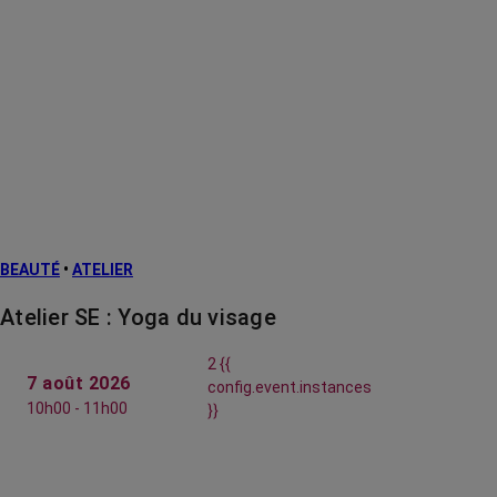
BEAUTÉ
•
ATELIER
Atelier SE : Yoga du visage
2 {{
7 août 2026
config.event.instances
10h00 - 11h00
}}