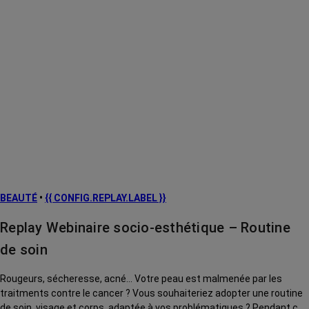
BEAUTÉ
•
{{ CONFIG.REPLAY.LABEL }}
Replay Webinaire socio-esthétique – Routine
de soin
Rougeurs, sécheresse, acné... Votre peau est malmenée par les
traitments contre le cancer ? Vous souhaiteriez adopter une routine
de soin, visage et corps, adaptée à vos problématiques ? Pendant ce