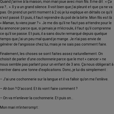
Quand j’arrive à la maison, mon mari joue avec mon fils. Il me dit : «
Ça
va ?…
». Il y a un grand silence. Il voit bien que j’ai pleuré et que ça ne va
pas. On prend un petit moment à 2 où je lui explique en détails ce qu’il
s’est passé. Et puis, il faut reprendre du poil de la bête. Mon fils est là :
«
Maman, tu viens jouer ?
». Je me dis qu’il ne faut pas attendre pour le
lui annoncer parce que, si jamais je m’écroule, il faut qu’il comprenne
ce qu’il se passe. Et puis, il a sans doute remarqué depuis quelque
temps que j’ai un peu mal quand je mange. Je n’ai pas envie de
générer de l’angoisse chez lui, mais je ne sais pas comment faire.
Finalement, les choses se sont faites assez naturellement. On
choisit de parler d’une
cochonnerie
parce que le mot « cancer » ne
nous semble pas parlant pour un enfant de 3 ans. Ça nous obligerait à
rentrer dans une tonne d’explications. Donc, je lui dis simplement :
– J’ai une cochonnerie sur la langue et il va falloir qu’on me l’enlève.
– Ah bon ? D’accord. Et ils vont faire comment ?
– On va m’enlever la cochonnerie. Et puis on…
Mon mari m’interrompt :