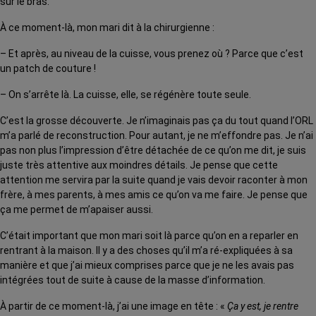
sur le bras.
À ce moment-là, mon mari dit à la chirurgienne :
– Et après, au niveau de la cuisse, vous prenez où ? Parce que c’est
un patch de couture !
– On s’arrête là. La cuisse, elle, se régénère toute seule.
C’est la grosse découverte. Je n’imaginais pas ça du tout quand l’ORL
m’a parlé de reconstruction. Pour autant, je ne m’effondre pas. Je n’ai
pas non plus l’impression d’être détachée de ce qu’on me dit, je suis
juste très attentive aux moindres détails. Je pense que cette
attention me servira par la suite quand je vais devoir raconter à mon
frère, à mes parents, à mes amis ce qu’on va me faire. Je pense que
ça me permet de m’apaiser aussi.
C’était important que mon mari soit là parce qu’on en a reparler en
rentrant à la maison. Il y a des choses qu’il m’a ré-expliquées à sa
manière et que j’ai mieux comprises parce que je ne les avais pas
intégrées tout de suite à cause de la masse d’information.
À partir de ce moment-là, j’ai une image en tête : «
Ça y est, je rentre