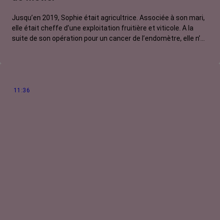
Jusqu’en 2019, Sophie était agricultrice. Associée à son mari,
elle était cheffe d’une exploitation fruitière et viticole. A la
suite de son opération pour un cancer de l’endomètre, elle n’a
plus retrouvé sa mobilité d’avant. Exercer ce métier qu’elle
aimait est devenu impossible. A 43 ans, elle a dû se résoudre à
changer de voie. Avec une double nécessité : trouver -
rapidement - un nouveau travail... et que celui-ci soit
compatible avec son handicap.
11:36