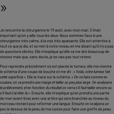
»
Je rencontre la chirurgienne le 19 août, avec mon mari. C’était
important qu’on y aille tous les deux. Nous sommes face à une
chirurgienne très calme, à la voix très apaisante. Elle est attentive à
tout ce que je dis, et se met à notre niveau en me disant qu’il n’y a pas
de questions idiotes. Elle m’explique qu’elle va me dire beaucoup de
choses mais que, sans doute, je ne vais pas tout retenir.
Pour reprendre précisément où est placée la tumeur, elle me montre
le schéma d’une coupe de bouche et me dit : «
Voilà, votre tumeur fait
cette superficie
». Elle la trace sur le schéma. «
On va faire comme en
couture, on va prendre une marge et tailler un peu plus large. On analysera
le prélèvement, et en fonction du résultat on verra s’il faut tailler encore ou
s’il faut s’arrêter là
». Ensuite, elle m’explique qu’on prendra une partie
de mon avant-bras avec une artère qui sera branchée au niveau du
morceau restant pour reformer une langue. Ensuite on scalpera un
peu le dessus de la peau de ma cuisse pour faire une greffe de peau