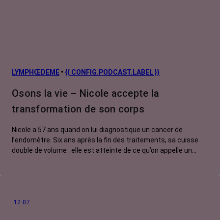
LYMPHŒDEME
•
{{ CONFIG.PODCAST.LABEL }}
Osons la vie – Nicole accepte la
transformation de son corps
Nicole a 57 ans quand on lui diagnostique un cancer de
l’endomètre. Six ans après la fin des traitements, sa cuisse
double de volume : elle est atteinte de ce qu’on appelle un
lymphoedème. La jeune retraité ne peut pas se résigner à
vivre avec une grosse jambe, alors qu’elle a réussi à se
débarrasser du cancer. Elle met alors tout en œuvre pour
apprendre à connaître son ennemi jusqu’à devenir experte
dans le domaine. Des compétences qu’elle met aujourd’hui au
12:07
service des autres malades.