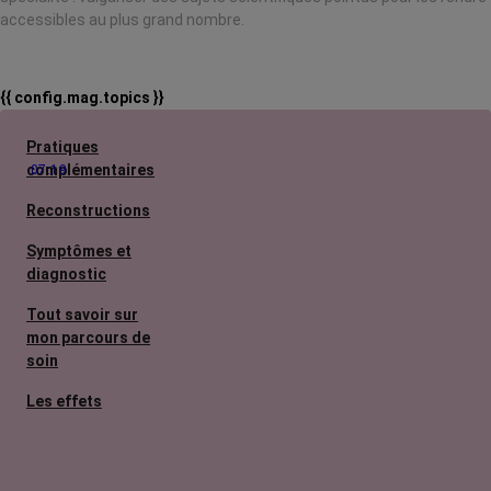
accessibles au plus grand nombre.
{{ config.mag.topics }}
Pratiques
complémentaires
07:19
Reconstructions
Symptômes et
diagnostic
Tout savoir sur
mon parcours de
soin
Les effets
secondaires
Cancers
métastatiques