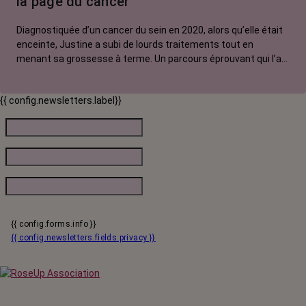
la page du cancer
Diagnostiquée d’un cancer du sein en 2020, alors qu’elle était
enceinte, Justine a subi de lourds traitements tout en
menant sa grossesse à terme. Un parcours éprouvant qui l’a
changé, et qui dure encore 4 ans après. Car elle est encore
sous hormonothérapie et sous surveillance rapprochée. Si elle
{{ config.newsletters.label}}
est de nature optimiste, “tourner la page du cancer” reste
difficile pour elle.
{{ config.forms.info }}
{{ config.newsletters.fields.privacy }}