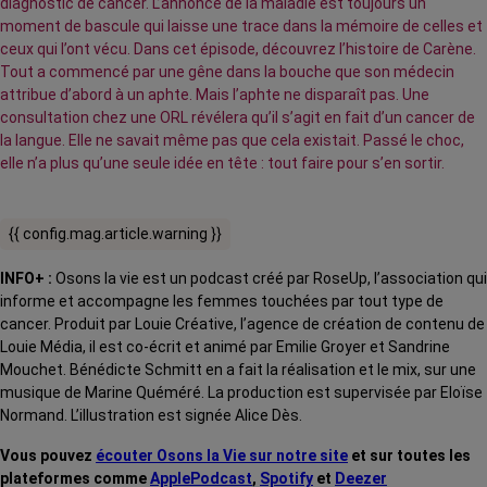
diagnostic de cancer. L’annonce de la maladie est toujours un
moment de bascule qui laisse une trace dans la mémoire de celles et
ceux qui l’ont vécu. Dans cet épisode, découvrez l’histoire de Carène.
Tout a commencé par une gêne dans la bouche que son médecin
attribue d’abord à un aphte. Mais l’aphte ne disparaît pas. Une
consultation chez une ORL révélera qu’il s’agit en fait d’un cancer de
la langue. Elle ne savait même pas que cela existait. Passé le choc,
elle n’a plus qu’une seule idée en tête : tout faire pour s’en sortir.
{{ config.mag.article.warning }}
INFO+ :
Osons la vie est un podcast créé par RoseUp, l’association qui
informe et accompagne les femmes touchées par tout type de
cancer. Produit par Louie Créative, l’agence de création de contenu de
Louie Média, il est co-écrit et animé par Emilie Groyer et Sandrine
Mouchet. Bénédicte Schmitt en a fait la réalisation et le mix, sur une
musique de Marine Quéméré. La production est supervisée par Eloïse
Normand. L’illustration est signée Alice Dès.
Vous pouvez
écouter Osons la Vie sur notre site
et sur toutes les
plateformes comme
ApplePodcast
,
Spotify
et
Deezer