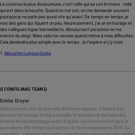
La cicatrice la plus douloureuse, c’est celle qui se voit le moins : celle
qui est dans la bouche. Quand on me voit, on me demande souvent
pourquoi je ne parle pas aussi vite qu’avant. De temps en temps, je
vois des gens qui tiquent un peu. Heureusement, j’ai un entourage et
des collègues hyper bienveillants. Absolument personne ne me
montre du doigt. Mais cela me renvoie quand même à mes difficultés.
Cela deviendra plus simple avec le temps. Je l’espère et j’y crois.
1.
Allocation Longue Durée
{{ CONFIG.MAG.TEAM }}
Emilie Groyer
Rédactrice en chef du site web de Rose magazine. Titulaire d'un
doctorat en biologie, Emilie a travaillé 10 ans dans le domaine des
brevets en biotechnologie avant d'opérer une reconversion dans le
journalisme. Elle intègre la rédaction de Rose magazine en 2018. Sa
spécialité : vulgariser des sujets scientifiques pointus pour les rendre