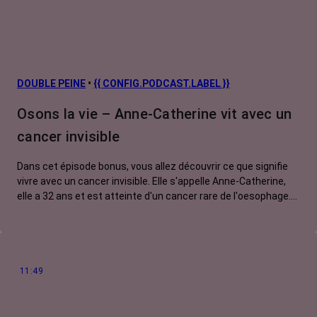
Facteurs de
risque et
prévention
L’après cancer
DOUBLE PEINE
•
{{ CONFIG.PODCAST.LABEL }}
Traitements
Osons la vie – Anne-Catherine vit avec un
contre le cancer
cancer invisible
La vie autour
Dans cet épisode bonus, vous allez découvrir ce que signifie
vivre avec un cancer invisible. Elle s'appelle Anne-Catherine,
elle a 32 ans et est atteinte d'un cancer rare de l'oesophage.
Elle est traitée par chimiothérapie et immunothérapie. On
associe souvent les traitements du cancer à la perte des
cheveux, des sourcils et des cils. Mais chez Anne Catherine,
son cancer ne se voit pas. Pourtant, il génère nombre d'effets
secondaires pénibles, voire handicapants, dont elle doit
11:49
toujours se justifier. Une invisibilité lourde à porter au
quotidien.