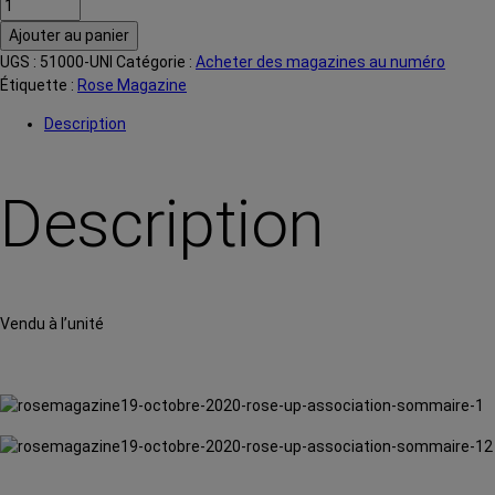
quantité
de
Ajouter au panier
Rose
UGS :
51000-UNI
Catégorie :
Acheter des magazines au numéro
magazine
Étiquette :
Rose Magazine
n°
19
Description
-
A
l'unité
Description
Vendu à l’unité