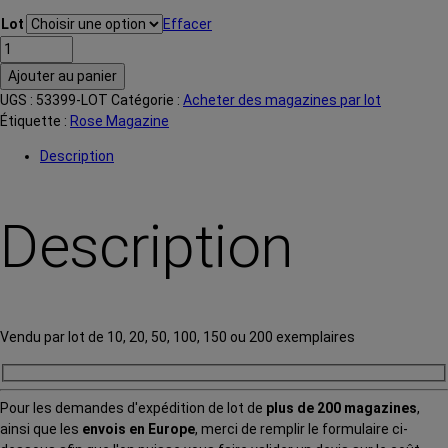
à
Lot
Effacer
200,00€
quantité
de
Ajouter au panier
Rose
UGS :
53399-LOT
Catégorie :
Acheter des magazines par lot
magazine
Étiquette :
Rose Magazine
n°
21-
Description
Par
lot
Description
Vendu par lot de 10, 20, 50, 100, 150 ou 200 exemplaires
Pour les demandes d'expédition de lot de
plus de 200 magazines
,
ainsi que les
envois en Europe
, merci de remplir le formulaire ci-