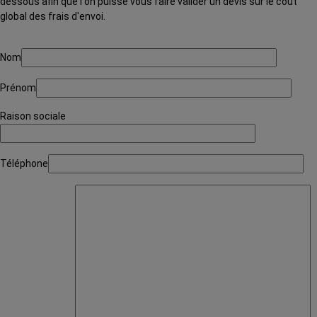
dessous afin que l'on puisse vous faire valider un devis sur le coût
global des frais d'envoi.
Veuillez
Nom
laisser
ce
Prénom
champ
vide.
Raison sociale
Téléphone