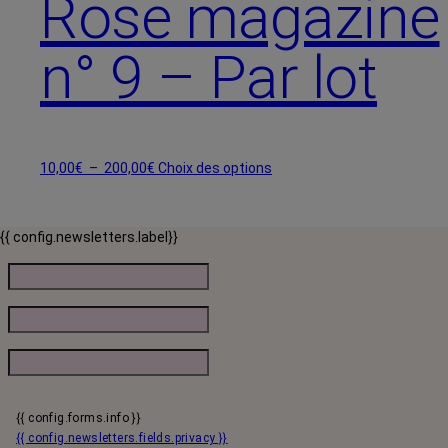
Rose magazine
200,00€
Les
options
n° 9 – Par lot
peuvent
être
choisies
sur
la
page
Plage
Ce
10,00
€
–
200,00
€
Choix des options
du
de
produit
produit
prix :
a
10,00€
plusieurs
{{ config.newsletters.label}}
à
variations.
200,00€
Les
options
peuvent
être
choisies
sur
la
page
{{ config.forms.info }}
{{ config.newsletters.fields.privacy }}
du