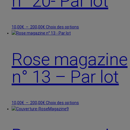
n° 20- Par lot
Plage
Ce
10,00
€
–
200,00
€
Choix des options
de
produit
prix :
a
10,00€
plusieurs
à
variations.
Rose magazine
200,00€
Les
options
n° 13 – Par lot
peuvent
être
choisies
sur
la
page
Plage
Ce
10,00
€
–
200,00
€
Choix des options
du
de
produit
produit
prix :
a
10,00€
plusieurs
à
variations.